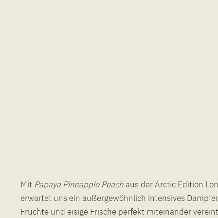
Mit
Papaya
Pineapple
Peach
aus der Arctic Edition Long
eisigen Blizzard auf der Zunge. Die per
erwartet uns ein außergewöhnlich intensives Dampferl
Früchte und eisige Frische perfekt miteinander verein