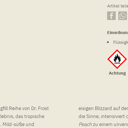
Artikel teil
Einordnun
Flüssig
Achtung
fill Reihe von Dr. Frost
fekt abgestimmte Cooling-Note belebt
ebnis, das tropische
die Sinne, intensivier
t. Mild-süße und
Peach
zu einem unverwe