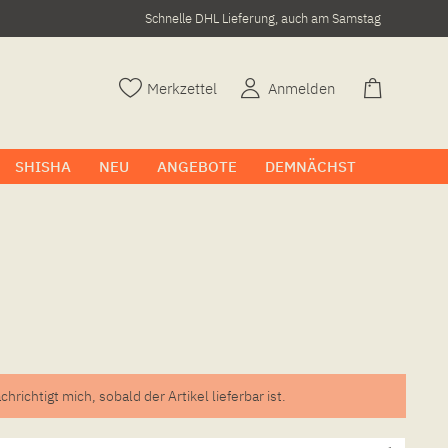
Schnelle DHL Lieferung, auch am Samstag
Merkzettel
Anmelden
SHISHA
NEU
ANGEBOTE
DEMNÄCHST
chrichtigt mich, sobald der Artikel lieferbar ist.