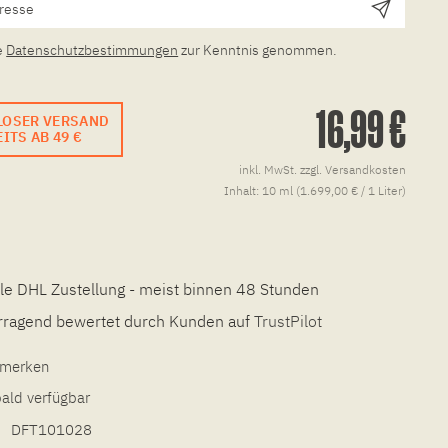
e
Datenschutzbestimmungen
zur Kenntnis genommen.
16,99 €
LOSER VERSAND
ITS AB 49 €
inkl. MwSt.
zzgl. Versandkosten
Inhalt:
10 ml (1.699,00 € / 1 Liter)
le DHL Zustellung - meist binnen 48 Stunden
ragend bewertet durch Kunden auf
TrustPilot
l merken
bald verfügbar
DFT101028