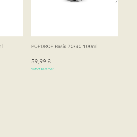
ml
POPDROP Basis 70/30 100ml
POPD
59,99 €
19,
Sofort lieferbar
Sofort 