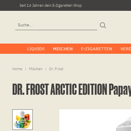
Seit 14 Jahren dein E-Zigaretten Shop
LIQUIDS
MISCHEN
E-ZIGARETTEN
VER
Home
Mischen
Dr. Frost
|
|
DR. FROST ARCTIC EDITION Pap