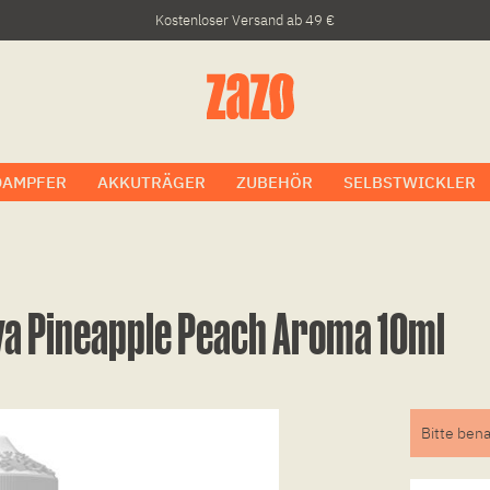
Kostenloser Versand ab 49 €
DAMPFER
AKKUTRÄGER
ZUBEHÖR
SELBSTWICKLER
aya Pineapple Peach Aroma 10ml
Bitte bena