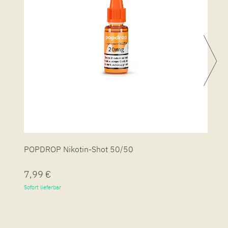
POPDROP Nikotin-Shot 50/50
P
7,99 €
7
Sofort lieferbar
So