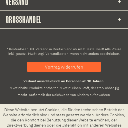
VERSAND
GROSSHANDEL
* Kostenloser DHL Versand in Deutschland ab 49 € Bestellwert! Alle Preise
inkl. gesetzl. MwSt. zzgl.
Versandkosten
, wenn nicht anders beschrieben.
Vertrag widerrufen
Verkauf ausschließlich an Personen ab 18 Jahren.
Nikotinhalte Produkte enthalten Nikotin: einen Stoff, der stark abhängig
macht. Außerhalb der Reichweite von Kindern aufbewahren.
Diese Website benutzt Cookies, die für den technischen Betrieb der
Website erforderlich sind und stets gesetzt werden. Andere Cookies,
die den Komfort bei Benutzung dieser Website erhöhen, der
Direktwerbung dienen oder die Interaktion mit anderen Websites