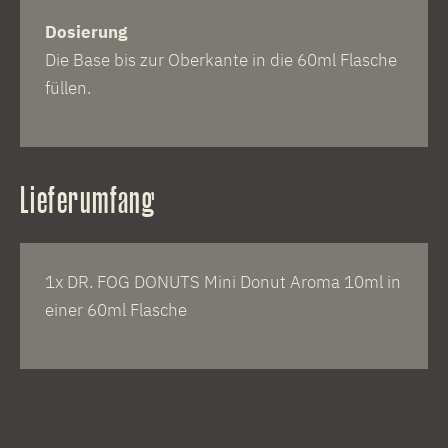
Dosierung
Die Base bis zur Oberkante in die 60ml Flasche
füllen.
Lieferumfang
1x DR. FOG DONUTS Mini Donut Aroma 10ml in
einer 60ml Flasche