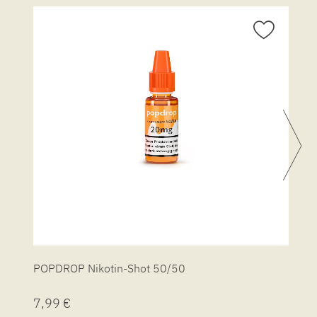
POPDROP Nikotin-Shot 50/50
P
7,99 €
7