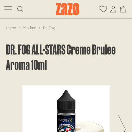
Home
Mischen
Dr. Fog
|
|
DR. FOG ALL-STARS Creme Brulee
Aroma 10ml