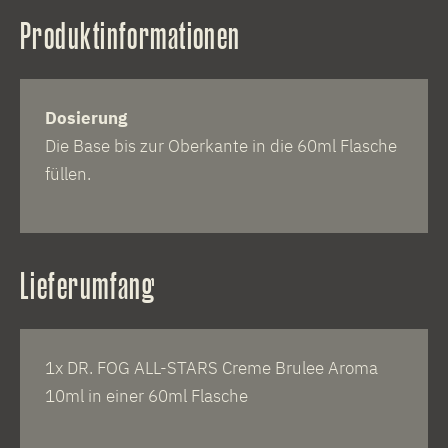
Produktinformationen
Dosierung
Die Base bis zur Oberkante in die 60ml Flasche
füllen.
Lieferumfang
1x DR. FOG ALL-STARS Creme Brulee Aroma
10ml in einer 60ml Flasche