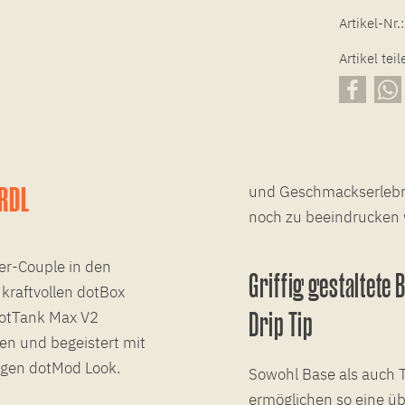
Artikel-Nr.:
Artikel teil
 RDL
und Geschmackserlebni
noch zu beeindrucken 
er-Couple in den
Griffig gestaltete
raftvollen dotBox
Drip Tip
otTank Max V2
en und begeistert mit
igen dotMod Look.
Sowohl Base als auch T
ermöglichen so eine ü