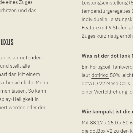
nde eines Zuges
Leistungseinstellung 
 erhitzen und das
temperaturgeregeltes D
individuelle Leistungs
Feature mit 9 Stufen ak
Zuges kurzfristig erhöh
Luxus
Was ist der dotTank
luxuriös anmutenden
und stellt alle
Ein Fertigcoil-Tankver
arf dar. Mit einem
laut
dotMod
50% leicht
s übersichtliche Menü,
dotAIO V2 Mesh
Coils
.
hmen lassen. So kann
einer Vierteldrehung, d
lay-Helligkeit in
iert werden oder der
Wie kompakt ist die
Mit 88.17 x 25.0 x 50
die dotBox V2 zu den 