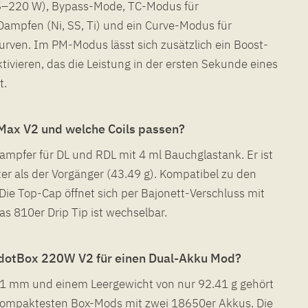
(5–220 W), Bypass-Mode, TC-Modus für
ampfen (Ni, SS, Ti) und ein Curve-Modus für
kurven. Im PM-Modus lässt sich zusätzlich ein Boost-
tivieren, das die Leistung in der ersten Sekunde eines
t.
 Max V2 und welche Coils passen?
dampfer für DL und RDL mit 4 ml Bauchglastank. Er ist
er als der Vorgänger (43.49 g). Kompatibel zu den
 Die Top-Cap öffnet sich per Bajonett-Verschluss mit
as 810er Drip Tip ist wechselbar.
 dotBox 220W V2 für einen Dual-Akku Mod?
.61 mm und einem Leergewicht von nur 92.41 g gehört
kompaktesten Box-Mods mit zwei 18650er Akkus. Die