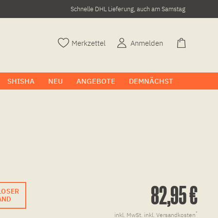
Schnelle DHL Lieferung, auch am Samstag
Merkzettel
Anmelden
SHISHA
NEU
ANGEBOTE
DEMNÄCHST
82,95 €
LOSER
AND
*
inkl. MwSt.
inkl. Versandkosten