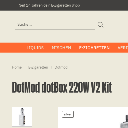
Seit 14 Jahren dein E-Zigaretten Shop
LIQUIDS
MISCHEN
E-ZIGARETTEN
VER
Home
E-Zigaretten
Dotmod
|
|
DotMod dotBox 220W V2 Kit
silver