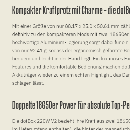
Kompakter Kraftprotz mit Charme – die dotB
Mit einer Größe von nur 88.17 x 25.0 x 50.61 mm zäh
definitiv zu den kompakteren Mods mit zwei 18650er 
hochwertige Aluminium-Legierung sorgt dabei für ein
von nur 92.41 g, sodass der ergonomisch geformte Bo
bequem und leicht in der Hand liegt. Ein luxuriöses Fa
Features und die komfortable Bedienung machen do
Akkuträger wieder zu einem echten Highlight, das D
schlagen lässt.
Doppelte 18650er Power für absolute Top-P
Die dotBox 220W V2 bezieht ihre Kraft aus zwei 18650
im Lieferumfang enthalten), die hinter der magnetisch 