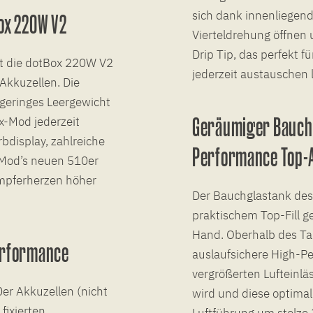
sich dank innenliegend
ox 220W V2
Vierteldrehung öffnen 
Drip Tip, das perfekt f
lt die dotBox 220W V2
jederzeit austauschen l
Akkuzellen. Die
 geringes Leergewicht
Geräumiger Bauchg
x-Mod jederzeit
rbdisplay, zahlreiche
Performance Top-A
tMod’s neuen 510er
ampferherzen höher
Der Bauchglastank des
praktischem Top-Fill g
Hand. Oberhalb des Tan
erformance
auslaufsichere High-P
vergrößerten Lufteinläs
er Akkuzellen (nicht
wird und diese optimal
fixierten
Luftführung um stolze