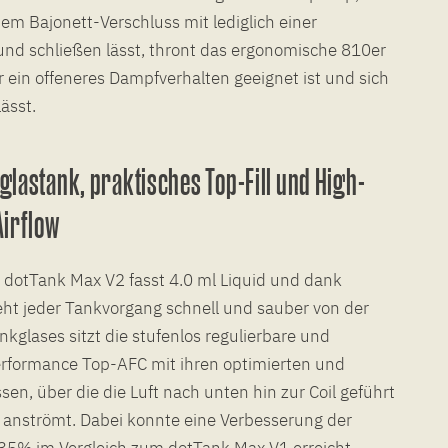
em Bajonett-Verschluss mit lediglich einer
und schließen lässt, thront das ergonomische 810er
ür ein offeneres Dampfverhalten geeignet ist und sich
ässt.
lastank, praktisches Top-Fill und High-
irflow
 dotTank Max V2 fasst 4.0 ml Liquid und dank
eht jeder Tankvorgang schnell und sauber von der
kglases sitzt die stufenlos regulierbare und
erformance Top-AFC mit ihren optimierten und
sen, über die die Luft nach unten hin zur Coil geführt
 anströmt. Dabei konnte eine Verbesserung der
 35% im Vergleich zum dotTank Max V1 erreicht