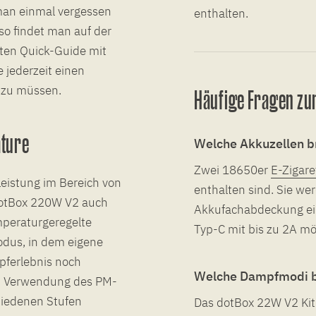
man einmal vergessen
enthalten.
so findet man auf der
ten Quick-Guide mit
 jederzeit einen
n zu müssen.
Häufige Fragen zu
ature
Welche Akkuzellen b
Zwei 18650er
E-Zigar
eistung im Bereich von
enthalten sind. Sie wer
e dotBox 220W V2 auch
Akkufachabdeckung ein
peraturgeregelte
Typ-C mit bis zu 2A mö
odus, in dem eigene
pferlebnis noch
Welche Dampfmodi b
Bei Verwendung des PM-
hiedenen Stufen
Das dotBox 22W V2 Kit 