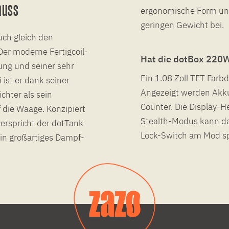
nuss
ergonomische Form un
geringen Gewicht bei.
ch gleich den
er moderne Fertigcoil-
Hat die dotBox 220W
ung und seiner sehr
Ein 1.08 Zoll TFT Farb
 ist er dank seiner
Angezeigt werden Akku
hter als sein
Counter. Die Display-He
die Waage. Konzipiert
Stealth-Modus kann das
verspricht der dotTank
Lock-Switch am Mod spe
in großartiges Dampf-