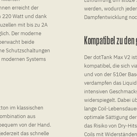
hnen erreicht der
werden, wodurch jeder
n 220 Watt und dank
Dampfentwicklung noch
uzellen mit bis zu 2A
lich. Der moderne
Kompatibel zu den
überwacht beide
che Schutzschaltungen
Der dotTank Max V2 is
des modernen Systems
kompatibel, die sich v
und von der 510er Base
verdampfen das Liquid 
intensiven Geschmack
widerspiegelt. Dabei ü
tton im klassischen
lange Coil-Lebensdauer
Kombination aus
optimale Sättigung der
 bequem von der Hand.
das Risiko von Dry-Hit
ederzeit das schnelle
Coils mit Widerstände