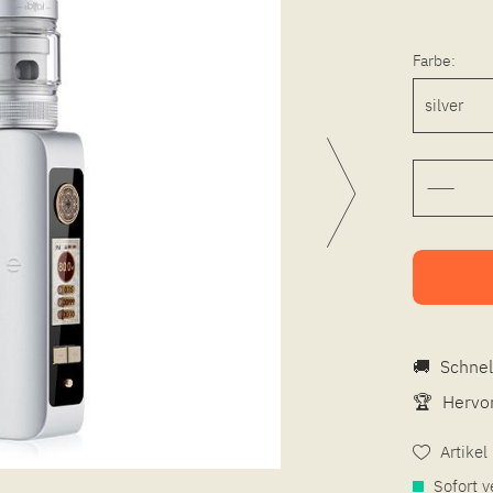
Farbe:
🚚
Schnel
🏆
Hervor
Artike
Sofort v