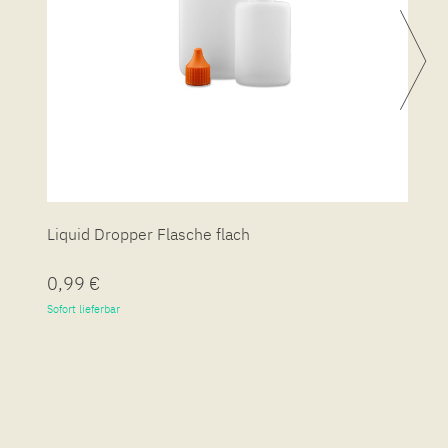
Liquid Dropper Flasche flach
P
0,99 €
7
Sofort lieferbar
So