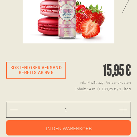
15,95 €
KOSTENLOSER VERSAND
BEREITS AB 49 €
inkl. MwSt.
zzgl. Versandkosten
Inhalt:
14 ml (1.139,29 € / 1 Liter)
IN DEN
WARENKORB