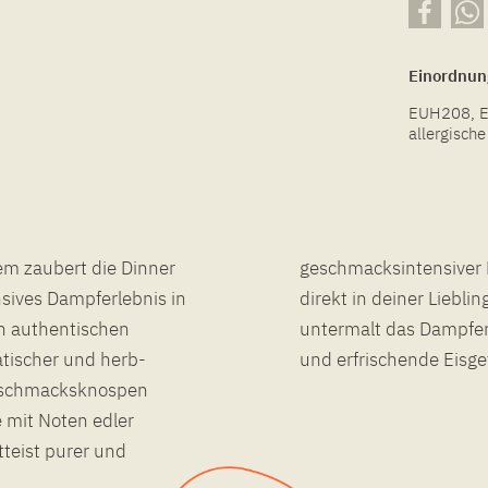
Einordnun
EUH208, En
allergisch
dem zaubert die Dinner
geschmacksintensiver E
sives Dampferlebnis in
 genießen würdest.Eine angenehme Kühle
en authentischen
 das realistische
tischer und herb-
und erfrischende Eisge
Geschmacksknospen
 mit Noten edler
tteist purer und