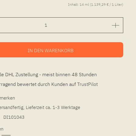
Inhalt:
14 ml (1.139,29 € / 1 Liter)
IN DEN
WARENKORB
le DHL Zustellung - meist binnen 48 Stunden
ragend bewertet durch Kunden auf
TrustPilot
l merken
ersandfertig, Lieferzeit ca. 1-3 Werktage
DI101043
en