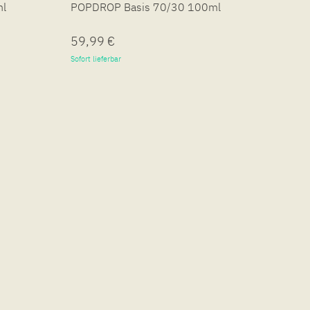
ml
POPDROP Basis 70/30 100ml
POPD
59,99 €
19,
Sofort lieferbar
Sofort 