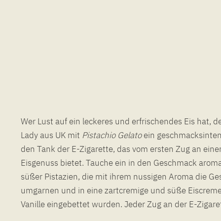
Wer Lust auf ein leckeres und erfrischendes Eis hat, 
Lady aus UK mit
Pistachio Gelato
ein geschmacksinten
direkt in deiner Lieblingseisdiele
den Tank der E-Zigarette, das vom ersten Zug an ein
untermalt das Dampferlebnis und sorgt bei jedem Zug für
Eisgenuss bietet. Tauche ein in den Geschmack aroma
süßer Pistazien, die mit ihrem nussigen Aroma die 
umgarnen und in eine zartcremige und süße Eiscreme
Vanille eingebettet wurden. Jeder Zug an der E-Zigare