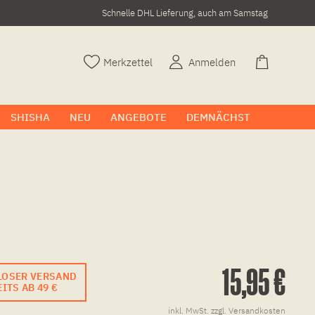
Schnelle DHL Lieferung, auch am Samstag
Merkzettel
Anmelden
SHISHA
NEU
ANGEBOTE
DEMNÄCHST
15,95 €
LOSER VERSAND
ITS AB 49 €
inkl. MwSt.
zzgl. Versandkosten