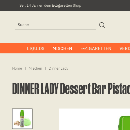
Seit 14 Jahren dein E-Zigaretten Shop
LIQUIDS
MISCHEN
E-ZIGARETTEN
VER
Home
Mischen
Dinner Lady
|
|
DINNER LADY Dessert Bar Pista