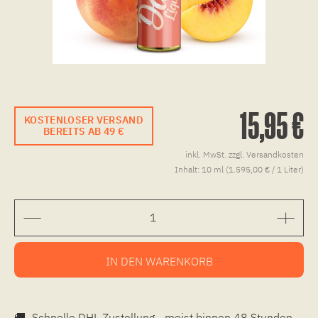
15,95 €
KOSTENLOSER VERSAND
BEREITS AB 49 €
inkl. MwSt.
zzgl. Versandkosten
Inhalt:
10 ml (1.595,00 € / 1 Liter)
IN DEN
WARENKORB
🚚
Schnelle DHL Zustellung - meist binnen 48 Stunden