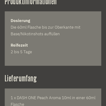
Produktinformationen
Dosierung
Die 60ml Flasche bis zur Oberkante mit
Base/Nikotinshots auffüllen
Reifezeit
2 bis 5 Tage
Lieferumfang
1 x DASH ONE Peach Aroma 10ml in einer 60ml
Flasche