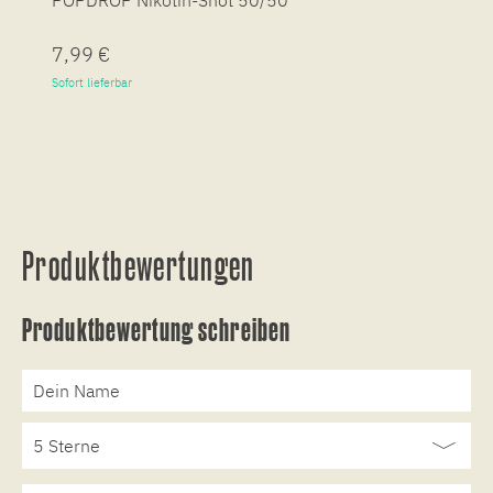
POPDROP Nikotin-Shot 50/50
P
7,99 €
7
Sofort lieferbar
So
Produktbewertungen
Produktbewertung schreiben