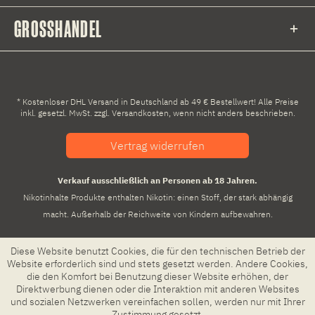
GROSSHANDEL
* Kostenloser DHL Versand in Deutschland ab 49 € Bestellwert! Alle Preise
inkl. gesetzl. MwSt. zzgl.
Versandkosten
, wenn nicht anders beschrieben.
Vertrag widerrufen
Verkauf ausschließlich an Personen ab 18 Jahren.
Nikotinhalte Produkte enthalten Nikotin: einen Stoff, der stark abhängig
macht. Außerhalb der Reichweite von Kindern aufbewahren.
Diese Website benutzt Cookies, die für den technischen Betrieb der
Website erforderlich sind und stets gesetzt werden. Andere Cookies,
die den Komfort bei Benutzung dieser Website erhöhen, der
Direktwerbung dienen oder die Interaktion mit anderen Websites
und sozialen Netzwerken vereinfachen sollen, werden nur mit Ihrer
Zustimmung gesetzt.