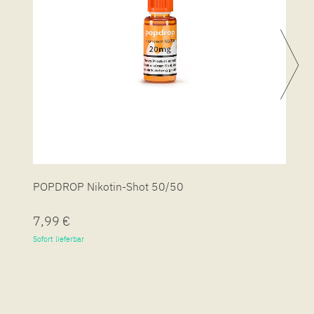
POPDROP Nikotin-Shot 50/50
P
7,99 €
7
Sofort lieferbar
So