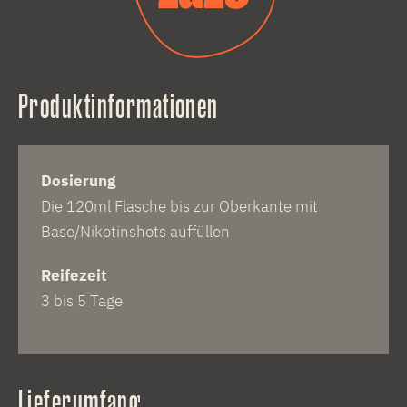
Produktinformationen
Dosierung
Die 120ml Flasche bis zur Oberkante mit
Base/Nikotinshots auffüllen
Reifezeit
3 bis 5 Tage
Lieferumfang