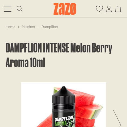
Home
Mischen
Dampflion
|
|
DAMPFLION INTENSE Melon Berry
Aroma 10ml