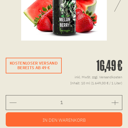
16,49 €
KOSTENLOSER VERSAND
BEREITS AB 49 €
inkl. MwSt.
zzgl. Versandkosten
Inhalt:
10 ml (1.649,00 € / 1 Liter)
IN DEN
WARENKORB