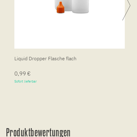
Liquid Dropper Flasche flach
P
0,99 €
7
Sofort lieferbar
So
Produktbewertungen