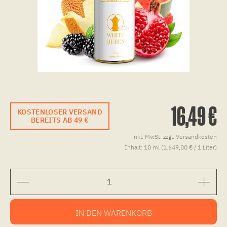
16,49 €
KOSTENLOSER VERSAND
BEREITS AB 49 €
inkl. MwSt.
zzgl. Versandkosten
Inhalt:
10 ml (1.649,00 € / 1 Liter)
IN DEN
WARENKORB