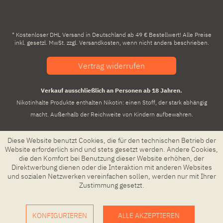
* Kostenloser DHL Versand in Deutschland ab 49 € Bestellwert! Alle Preise
inkl. gesetzl. MwSt. zzgl.
Versandkosten
, wenn nicht anders beschrieben.
Vertrag widerrufen
Verkauf ausschließlich an Personen ab 18 Jahren.
Nikotinhalte Produkte enthalten Nikotin: einen Stoff, der stark abhängig
macht. Außerhalb der Reichweite von Kindern aufbewahren.
Diese Website benutzt Cookies, die für den technischen Betrieb der
Website erforderlich sind und stets gesetzt werden. Andere Cookies,
die den Komfort bei Benutzung dieser Website erhöhen, der
Direktwerbung dienen oder die Interaktion mit anderen Websites
und sozialen Netzwerken vereinfachen sollen, werden nur mit Ihrer
Zustimmung gesetzt.
KONFIGURIEREN
ALLE AKZEPTIEREN