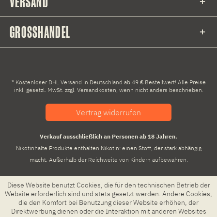
VERSAND
GROSSHANDEL
* Kostenloser DHL Versand in Deutschland ab 49 € Bestellwert! Alle Preise
inkl. gesetzl. MwSt. zzgl.
Versandkosten
, wenn nicht anders beschrieben.
Vertrag widerrufen
Verkauf ausschließlich an Personen ab 18 Jahren.
Nikotinhalte Produkte enthalten Nikotin: einen Stoff, der stark abhängig
macht. Außerhalb der Reichweite von Kindern aufbewahren.
Diese Website benutzt Cookies, die für den technischen Betrieb der
Website erforderlich sind und stets gesetzt werden. Andere Cookies,
die den Komfort bei Benutzung dieser Website erhöhen, der
Direktwerbung dienen oder die Interaktion mit anderen Websites