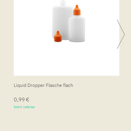
Liquid Dropper Flasche flach
P
0,99 €
7
Sofort lieferbar
So