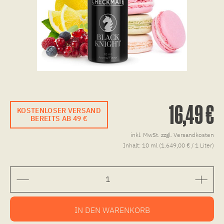
16,49 €
KOSTENLOSER VERSAND
BEREITS AB 49 €
inkl. MwSt.
zzgl. Versandkosten
Inhalt:
10 ml (1.649,00 € / 1 Liter)
IN DEN
WARENKORB