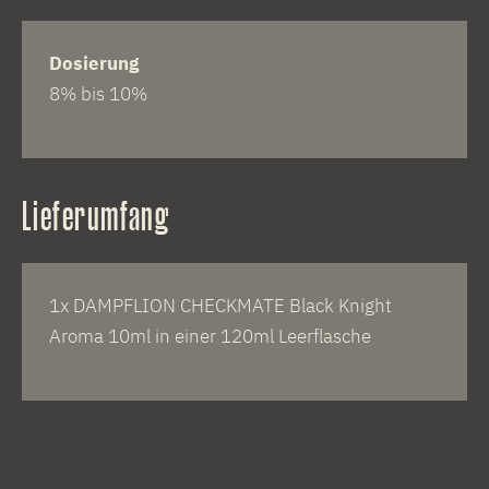
Dosierung
8% bis 10%
Lieferumfang
1x DAMPFLION CHECKMATE Black Knight
Aroma 10ml in einer 120ml Leerflasche