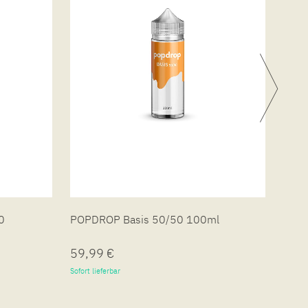
0
POPDROP Basis 50/50 100ml
POPD
59,99 €
59,
Sofort lieferbar
Sofort 