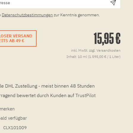
e
Datenschutzbestimmungen
zur Kenntnis genommen.
15,95 €
LOSER VERSAND
ITS AB 49 €
inkl. MwSt.
zzgl. Versandkosten
Inhalt:
10 ml (1.595,00 € / 1 Liter)
le DHL Zustellung - meist binnen 48 Stunden
ragend bewertet durch Kunden auf
TrustPilot
l merken
bald verfügbar
CLX101009