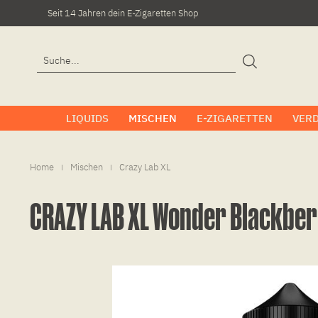
Seit 14 Jahren dein E-Zigaretten Shop
LIQUIDS
MISCHEN
E-ZIGARETTEN
VER
Home
Mischen
Crazy Lab XL
|
|
CRAZY LAB XL Wonder Blackbe