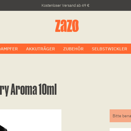
Kostenloser Versand ab 49 €
DAMPFER
AKKUTRÄGER
ZUBEHÖR
SELBSTWICKLER
rry Aroma 10ml
Bitte bena