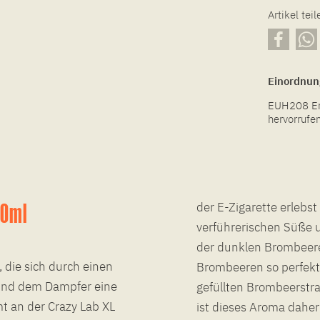
Artikel teil
Einordnun
EUH208 Ent
hervorrufen
10ml
der E-Zigarette erlebs
verführerischen Süße 
der dunklen Brombeere
, die sich durch einen
Brombeeren so perfekt 
und dem Dampfer eine
gefüllten Brombeerstr
t an der Crazy Lab XL
ist dieses Aroma daher