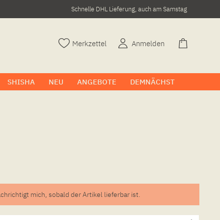
Schnelle DHL Lieferung, auch am Samstag
Merkzettel
Anmelden
SHISHA
NEU
ANGEBOTE
DEMNÄCHST
chrichtigt mich, sobald der Artikel lieferbar ist.