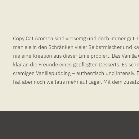
Copy Cat Aromen sind vielseitig und doch immer gut. 
gewinnt das Aroma nicht nur an Tiefe, sondern erhält a
man sie in den Schränken vieler Selbstmischer und 
Komponente. Dank einer Dosierempfehlung von maxim
nie eine Kreation aus dieser Linie probiert. Das Vanilla 
Cat Kreationen vergleichsweise sparsam, was 
klar an die Freunde eines gepflegten Desserts. Es sc
cremigen Vanillepudding – authentisch und intensiv. D
hat aber noch weitaus mehr auf Lager. Mit dem zusätzl