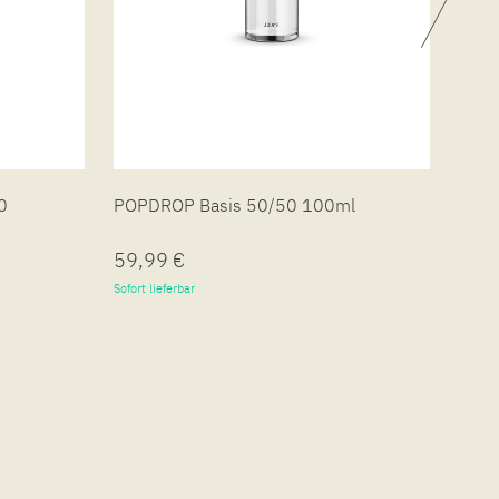
0
POPDROP Basis 50/50 100ml
POPD
59,99 €
59,
Sofort lieferbar
Sofort 