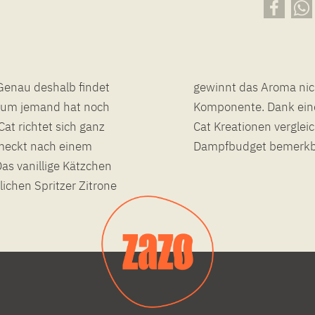
Genau deshalb findet
uch eine erfrischende
kaum jemand hat noch
al 6 % sind die Copy
Cat richtet sich ganz
sich auf Dauer im
hmeckt nach einem
Dampfbudget bemerkb
as vanillige Kätzchen
ichen Spritzer Zitrone