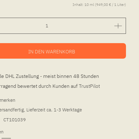
Inhalt:
10 ml (949,00 € / 1 Liter)
IN DEN
WARENKORB
le DHL Zustellung - meist binnen 48 Stunden
ragend bewertet durch Kunden auf
TrustPilot
l merken
ersandfertig, Lieferzeit ca. 1-3 Werktage
CT101039
en