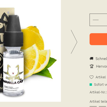
🚚
Schnel
🏆
Hervor
Artike
Sofort v
Artikel-Nr.:
Artikel teil