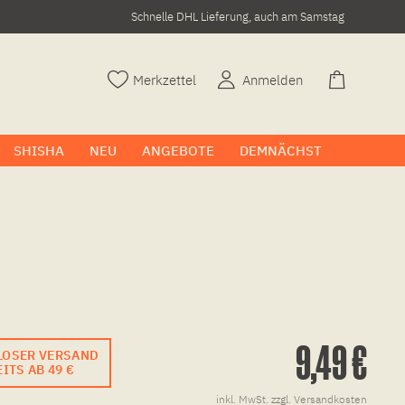
Schnelle DHL Lieferung, auch am Samstag
Merkzettel
Anmelden
SHISHA
NEU
ANGEBOTE
DEMNÄCHST
9,49 €
LOSER VERSAND
ITS AB 49 €
inkl. MwSt.
zzgl. Versandkosten