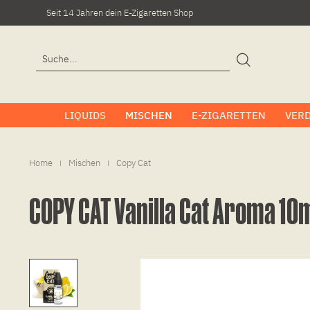
Seit 14 Jahren dein E-Zigaretten Shop
LIQUIDS
MISCHEN
E-ZIGARETTEN
VER
Home
Mischen
Copy Cat
|
|
COPY CAT Vanilla Cat Aroma 10