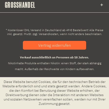
GROSSHANDEL
* Kostenloser DHL Versand in Deutschland ab 49 € Bestellwert! Alle Preise
inkl. gesetzl. MwSt. zzgl.
Versandkosten
, wenn nicht anders beschrieben.
Vertrag widerrufen
Verkauf ausschließlich an Personen ab 18 Jahren.
Nikotinhalte Produkte enthalten Nikotin: einen Stoff, der stark abhängig
macht. Außerhalb der Reichweite von Kindern aufbewahren.
Diese Website benutzt Cookies, die für den technischen Betrieb der
Website erforderlich sind und stets gesetzt werden. Andere Cookies,
die den Komfort bei Benutzung dieser Website erhöhen, der
Direktwerbung dienen oder die Interaktion mit anderen Websites
und sozialen Netzwerken vereinfachen sollen, werden nur mit Ihrer
Zustimmung gesetzt.