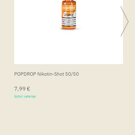
POPDROP Nikotin-Shot 50/50
P
7,99 €
7
Sofort lieferbar
So