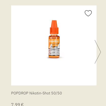
POPDROP Nikotin-Shot 50/50
P
7,99 €
7