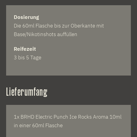
Dosierung
Die 60ml Flasche bis zur Oberkante mit
Base/Nikotinshots auffüllen
Reifezeit
3 bis 5 Tage
Lieferumfang
1x BRHD Electric Punch Ice Rocks Aroma 10ml
in einer 60ml Flasche