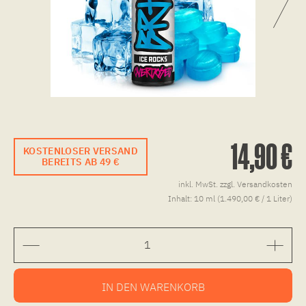
14,90 €
KOSTENLOSER VERSAND
BEREITS AB 49 €
inkl. MwSt.
zzgl. Versandkosten
Inhalt:
10 ml (1.490,00 € / 1 Liter)
IN DEN
WARENKORB