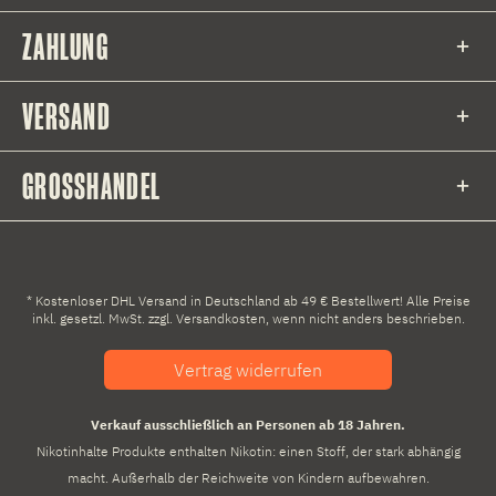
ZAHLUNG
VERSAND
GROSSHANDEL
* Kostenloser DHL Versand in Deutschland ab 49 € Bestellwert! Alle Preise
inkl. gesetzl. MwSt. zzgl.
Versandkosten
, wenn nicht anders beschrieben.
Vertrag widerrufen
Verkauf ausschließlich an Personen ab 18 Jahren.
Nikotinhalte Produkte enthalten Nikotin: einen Stoff, der stark abhängig
macht. Außerhalb der Reichweite von Kindern aufbewahren.