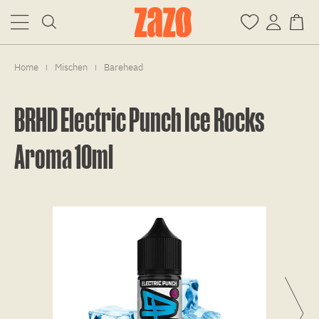
Home
Mischen
Barehead
|
|
BRHD Electric Punch Ice Rocks
Aroma 10ml