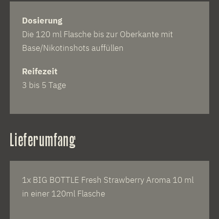
Dosierung
Die 120 ml Flasche bis zur Oberkante mit
Base/Nikotinshots auffüllen
Reifezeit
3 bis 5 Tage
Lieferumfang
1x BIG BOTTLE Fresh Strawberry Aroma 10 ml
in einer 120ml Flasche