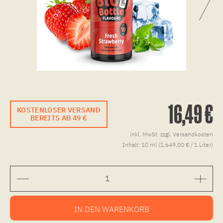
16,49 €
KOSTENLOSER VERSAND
BEREITS AB 49 €
inkl. MwSt.
zzgl. Versandkosten
Inhalt:
10 ml (1.649,00 € / 1 Liter)
IN DEN
WARENKORB