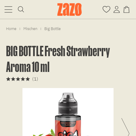
Home
Mischen
Big Bottle
|
|
BIG BOTTLE Fresh Strawberry
Aroma 10 ml
(
1
)