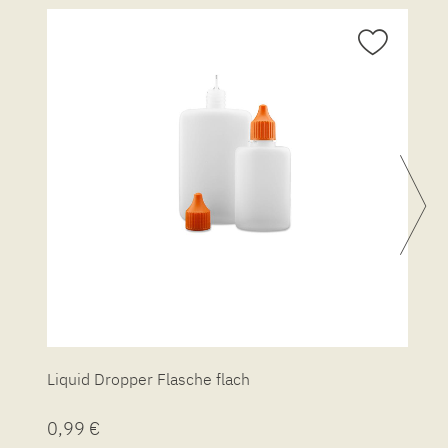
Liquid Dropper Flasche flach
P
0,99 €
7