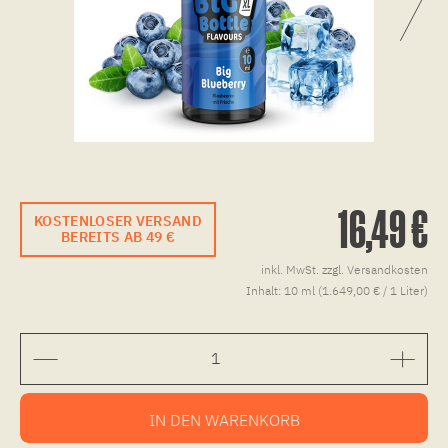
16,49 €
KOSTENLOSER VERSAND
BEREITS AB 49 €
inkl. MwSt.
zzgl. Versandkosten
Inhalt:
10 ml (1.649,00 € / 1 Liter)
IN DEN
WARENKORB