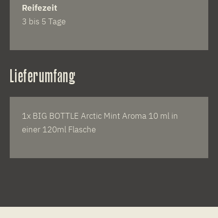
Reifezeit
3 bis 5 Tage
Lieferumfang
1x BIG BOTTLE Arctic Mint Aroma 10 ml in
einer 120ml Flasche