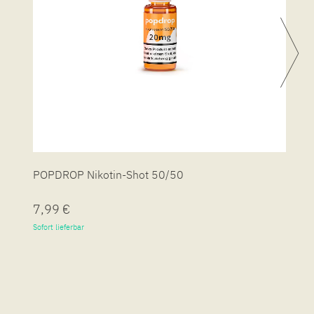
POPDROP Nikotin-Shot 50/50
P
7,99 €
7
Sofort lieferbar
So