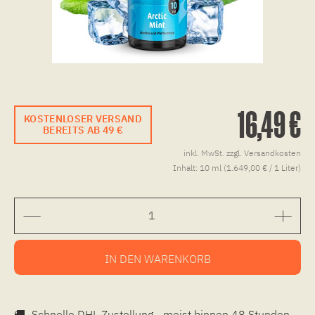
16,49 €
KOSTENLOSER VERSAND
BEREITS AB 49 €
inkl. MwSt.
zzgl. Versandkosten
Inhalt:
10 ml (1.649,00 € / 1 Liter)
IN DEN
WARENKORB
🚚
Schnelle DHL Zustellung - meist binnen 48 Stunden