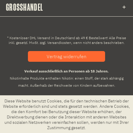
GROSSHANDEL
* Kostenloser DHL Versand in Deutschland ab 49 € Bestellwert! Alle Preise
inkl. gesetzl. MwSt. zzgl.
Versandkosten
, wenn nicht anders beschrieben.
Vertrag widerrufen
Verkauf ausschließlich an Personen ab 18 Jahren.
Nikotinhalte Produkte enthalten Nikotin: einen Stoff, der stark abhängig
macht. Außerhalb der Reichweite von Kindern aufbewahren.
Diese Website benutzt Cookies, die für den technischen Betrieb der
Website erforderlich sind und stets gesetzt werden. Andere Cookies,
die den Komfort bei Benutzung dieser Website erhöhen, der
Direktwerbung dienen oder die Interaktion mit anderen Websites
und sozialen Netzwerken vereinfachen sollen, werden nur mit Ihrer
Zustimmung gesetzt.