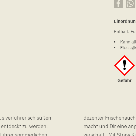
Einordnun
Enthält: Fu
Kann al
Flüssig
Gefahr
aus verführerisch süßen
r Ausatmung bemerkbar
r entdeckt zu werden.
ringliche Abkühlung
t ihrer sommerlichen
 energiegeladen durch