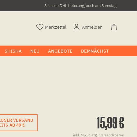
Schnelle DHL Lieferung, auch am Samstag
Merkzettel
Anmelden
SHISHA
NEU
ANGEBOTE
DEMNÄCHST
15,99 €
LOSER VERSAND
ITS AB 49 €
inkl. MwSt.
zzgl. Versandkosten