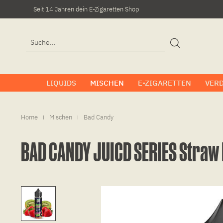
Seit 14 Jahren dein E-Zigaretten Shop
LIQUIDS
MISCHEN
E-ZIGARETTEN
VER
Home
Mischen
Bad Candy
|
|
BAD CANDY JUICD SERIES Straw 