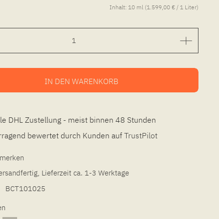
Inhalt:
10 ml (1.599,00 € / 1 Liter)
IN DEN
WARENKORB
le DHL Zustellung - meist binnen 48 Stunden
ragend bewertet durch Kunden auf
TrustPilot
l merken
ersandfertig, Lieferzeit ca. 1-3 Werktage
BCT101025
en