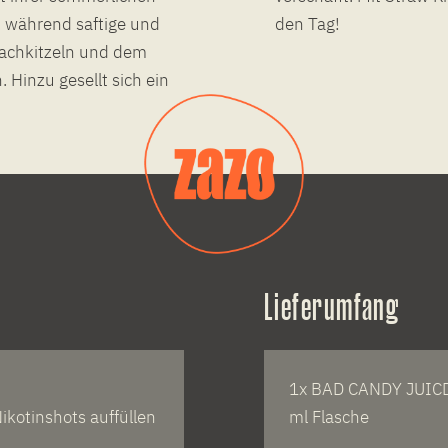
 während saftige und
den Tag!
achkitzeln und dem
 Hinzu gesellt sich ein
Lieferumfang
1x BAD CANDY JUICD 
ikotinshots auffüllen
ml Flasche