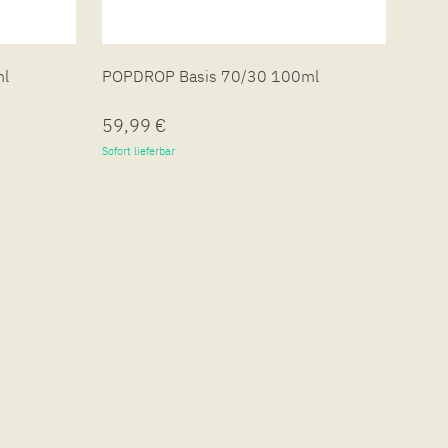
ml
POPDROP Basis 70/30 100ml
POPD
59,99 €
19,
Sofort lieferbar
Sofort 