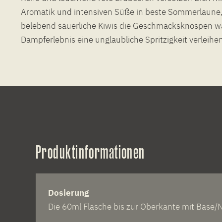
Aromatik und intensiven Süße in beste Sommerlaune,
belebend säuerliche Kiwis die Geschmacksknospen w
Dampferlebnis eine unglaubliche Spritzigkeit verleihen.
Produktinformationen
Dosierung
Die 60ml Flasche bis zur Oberkante mit Base/N