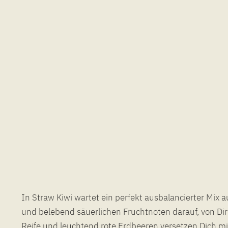
In Straw Kiwi wartet ein perfekt ausbalancierter Mix 
dezenter Frischehauch, der sich insbesondere in de
und belebend säuerlichen Fruchtnoten darauf, von Di
macht und Dir eine angenehme und nicht zu aufd
Reife und leuchtend rote Erdbeeren versetzen Dich mi
verschafft. Mit Straw Kiwi kommst Du gut gelaunt und