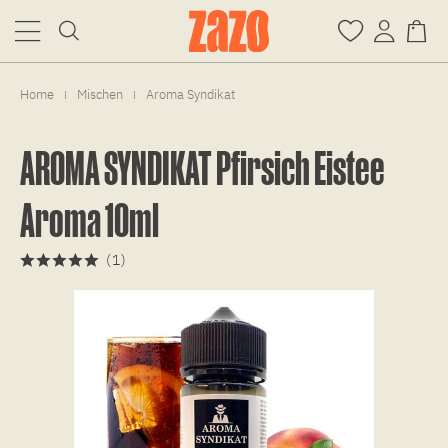
Home
Mischen
Aroma Syndikat
|
|
AROMA SYNDIKAT Pfirsich Eistee
Aroma 10ml
(
1
)