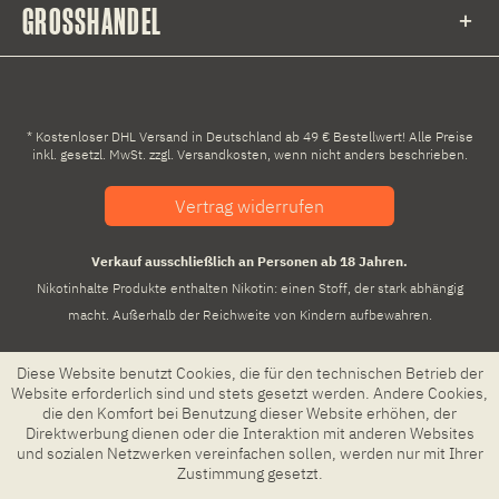
GROSSHANDEL
* Kostenloser DHL Versand in Deutschland ab 49 € Bestellwert! Alle Preise
inkl. gesetzl. MwSt. zzgl.
Versandkosten
, wenn nicht anders beschrieben.
Vertrag widerrufen
Verkauf ausschließlich an Personen ab 18 Jahren.
Nikotinhalte Produkte enthalten Nikotin: einen Stoff, der stark abhängig
macht. Außerhalb der Reichweite von Kindern aufbewahren.
Diese Website benutzt Cookies, die für den technischen Betrieb der
Website erforderlich sind und stets gesetzt werden. Andere Cookies,
die den Komfort bei Benutzung dieser Website erhöhen, der
Direktwerbung dienen oder die Interaktion mit anderen Websites
und sozialen Netzwerken vereinfachen sollen, werden nur mit Ihrer
Zustimmung gesetzt.