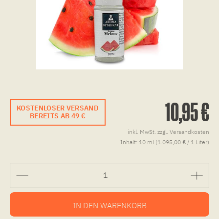
10,95 €
KOSTENLOSER VERSAND
BEREITS AB 49 €
inkl. MwSt.
zzgl. Versandkosten
Inhalt:
10 ml (1.095,00 € / 1 Liter)
IN DEN
WARENKORB