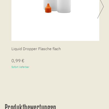
Liquid Dropper Flasche flach
P
0,99 €
7
Sofort lieferbar
So
Produktbewertungen