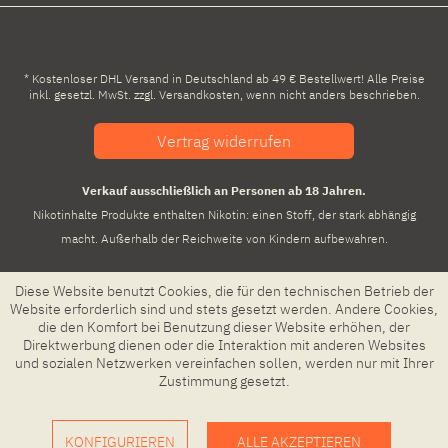
* Kostenloser DHL Versand in Deutschland ab 49 € Bestellwert! Alle Preise
inkl. gesetzl. MwSt. zzgl.
Versandkosten
, wenn nicht anders beschrieben.
Vertrag widerrufen
Verkauf ausschließlich an Personen ab 18 Jahren.
Nikotinhalte Produkte enthalten Nikotin: einen Stoff, der stark abhängig
macht. Außerhalb der Reichweite von Kindern aufbewahren.
Diese Website benutzt Cookies, die für den technischen Betrieb der
Website erforderlich sind und stets gesetzt werden. Andere Cookies,
die den Komfort bei Benutzung dieser Website erhöhen, der
Direktwerbung dienen oder die Interaktion mit anderen Websites
und sozialen Netzwerken vereinfachen sollen, werden nur mit Ihrer
Zustimmung gesetzt.
KONFIGURIEREN
ALLE AKZEPTIEREN