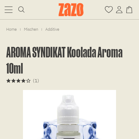
Home
Mischen
Additive
|
|
AROMA SYNDIKAT Koolada Aroma
10ml
(
1
)