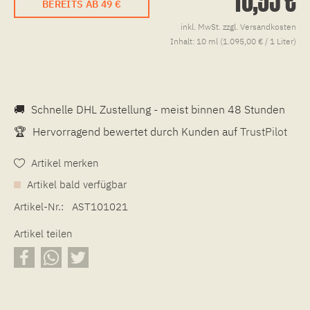
BEREITS AB 49 €
inkl. MwSt.
zzgl. Versandkosten
Inhalt:
10 ml (1.095,00 € / 1 Liter)
🚚
Schnelle DHL Zustellung - meist binnen 48 Stunden
🏆
Hervorragend bewertet durch Kunden auf
TrustPilot
Artikel merken
Artikel bald verfügbar
Artikel-Nr.:
AST101021
Artikel teilen