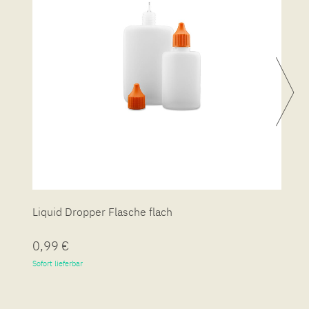
Liquid Dropper Flasche flach
P
0,99 €
7
Sofort lieferbar
So