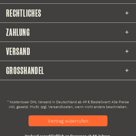
RECHTLICHES
ZAHLUNG
VERSAND
GROSSHANDEL
* Kostenloser DHL Versand in Deutschland ab 49 € Bestellwert! Alle Preise
inkl. gesetzl. MwSt. zzgl.
Versandkosten
, wenn nicht anders beschrieben.
Vertrag widerrufen
Verkauf ausschließlich an Personen ab 18 Jahren.