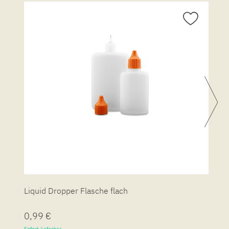
Liquid Dropper Flasche flach
P
0,99 €
7