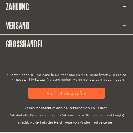
ZAHLUNG
VERSAND
GROSSHANDEL
* Kostenloser DHL Versand in Deutschland ab 49 € Bestellwert! Alle Preise
inkl. gesetzl. MwSt. zzgl.
Versandkosten
, wenn nicht anders beschrieben.
Vertrag widerrufen
Verkauf ausschließlich an Personen ab 18 Jahren.
Nikotinhalte Produkte enthalten Nikotin: einen Stoff, der stark abhängig
macht. Außerhalb der Reichweite von Kindern aufbewahren.