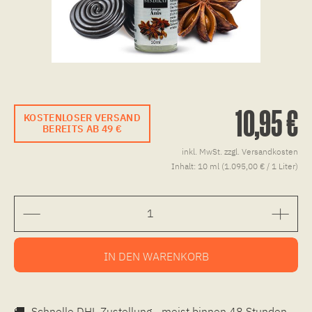
10,95 €
KOSTENLOSER VERSAND
BEREITS AB 49 €
inkl. MwSt.
zzgl. Versandkosten
Inhalt:
10 ml (1.095,00 € / 1 Liter)
IN DEN
WARENKORB
🚚
Schnelle DHL Zustellung - meist binnen 48 Stunden