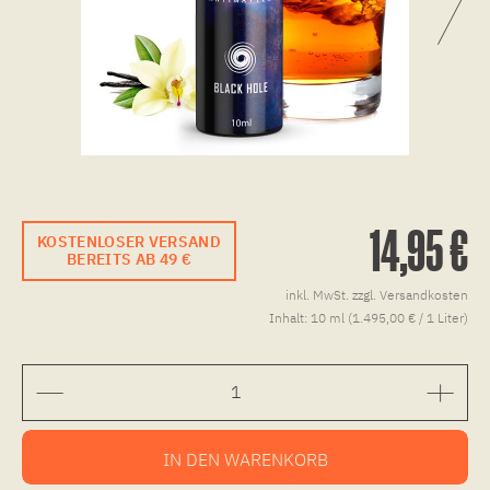
14,95 €
KOSTENLOSER VERSAND
BEREITS AB 49 €
inkl. MwSt.
zzgl. Versandkosten
Inhalt:
10 ml (1.495,00 € / 1 Liter)
IN DEN
WARENKORB