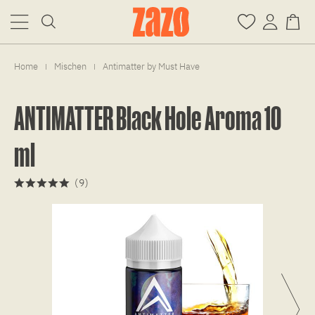
Home
Mischen
Antimatter by Must Have
|
|
ANTIMATTER Black Hole Aroma 10
ml
(
9
)