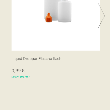
Liquid Dropper Flasche flach
P
0,99 €
7
Sofort lieferbar
So