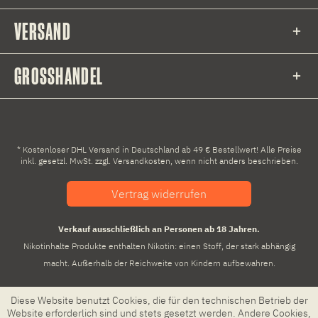
VERSAND
GROSSHANDEL
* Kostenloser DHL Versand in Deutschland ab 49 € Bestellwert! Alle Preise
inkl. gesetzl. MwSt. zzgl.
Versandkosten
, wenn nicht anders beschrieben.
Vertrag widerrufen
Verkauf ausschließlich an Personen ab 18 Jahren.
Nikotinhalte Produkte enthalten Nikotin: einen Stoff, der stark abhängig
macht. Außerhalb der Reichweite von Kindern aufbewahren.
Diese Website benutzt Cookies, die für den technischen Betrieb der
Website erforderlich sind und stets gesetzt werden. Andere Cookies,