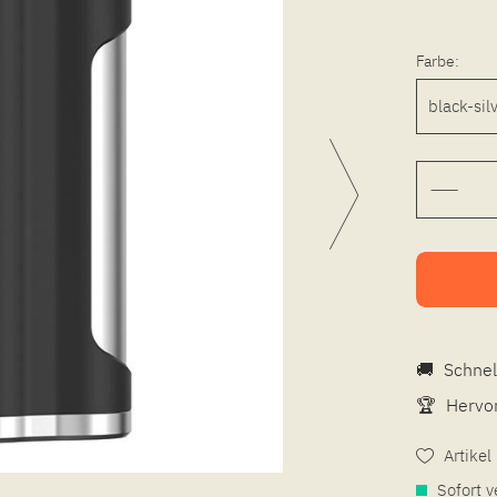
Farbe:
🚚
Schnel
🏆
Hervor
Artike
Sofort v