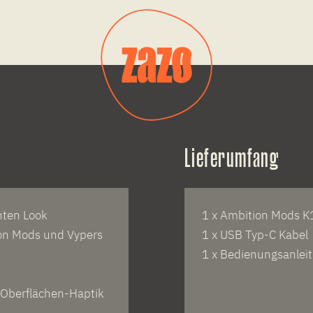
Lieferumfang
nten Look
1 x Ambition Mods K
on Mods und Vypers
1 x USB Typ-C Kabel
1 x Bedienungsanlei
 Oberflächen-Haptik