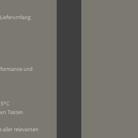
 Lieferumfang
rformance und
15°C
own Tasten
 aller relevanten