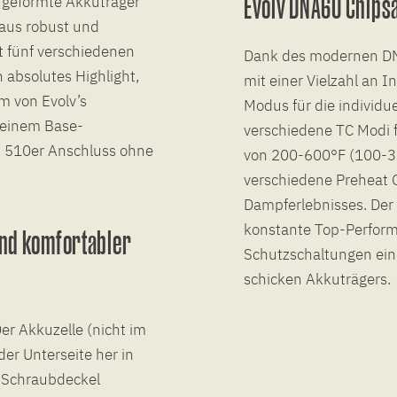
Evolv DNA60 Chips
h geformte Akkuträger
raus robust und
t fünf verschiedenen
Dank des modernen DN
n absolutes Highlight,
mit einer Vielzahl an
m von Evolv’s
Modus für die individu
 einem Base-
verschiedene TC Modi f
 510er Anschluss ohne
von 200-600°F (100-31
verschiedene Preheat O
Dampferlebnisses. Der
konstante Top-Performa
nd komfortabler
Schutzschaltungen eine
schicken Akkuträgers.
r Akkuzelle (nicht im
der Unterseite her in
n Schraubdeckel