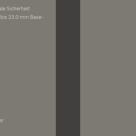
le Sicherheit
 bis 23.0 mm Base-
er