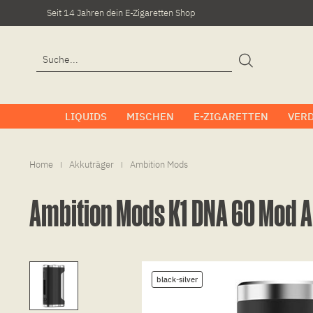
Seit 14 Jahren dein E-Zigaretten Shop
LIQUIDS
MISCHEN
E-ZIGARETTEN
VER
Home
Akkuträger
Ambition Mods
|
|
Ambition Mods K1 DNA 60 Mod 
black-silver