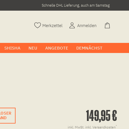
Schnelle DHL Lieferung, auch am Samstag
Merkzettel
Anmelden
SHISHA
NEU
ANGEBOTE
DEMNÄCHST
149,95 €
LOSER
ack
AND
*
inkl. MwSt.
inkl. Versandkosten