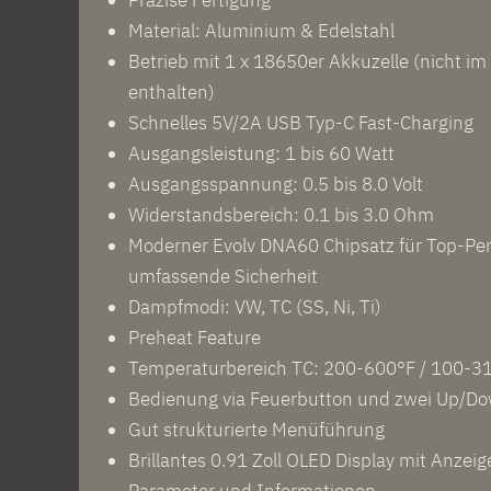
Präzise Fertigung
Material: Aluminium & Edelstahl
Betrieb mit 1 x 18650er Akkuzelle (nicht im
enthalten)
Schnelles 5V/2A USB Typ-C Fast-Charging
Ausgangsleistung: 1 bis 60 Watt
Ausgangsspannung: 0.5 bis 8.0 Volt
Widerstandsbereich: 0.1 bis 3.0 Ohm
Moderner Evolv DNA60 Chipsatz für Top-Pe
umfassende Sicherheit
Dampfmodi: VW, TC (SS, Ni, Ti)
Preheat Feature
Temperaturbereich TC: 200-600°F / 100-3
Bedienung via Feuerbutton und zwei Up/D
Gut strukturierte Menüführung
Brillantes 0.91 Zoll OLED Display mit Anzeige