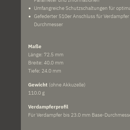
Parameter und Informationen
Umfangreiche Schutzschaltungen für optima
Gefederter 510er Anschluss für Verdampfer
Durchmesser
Maße
Länge: 72.5 mm
Breite: 40.0 mm
Tiefe: 24.0 mm
Gewicht
(ohne Akkuzelle)
110.0 g
Verdampferprofil
Für Verdampfer bis 23.0 mm Base-Durchmess