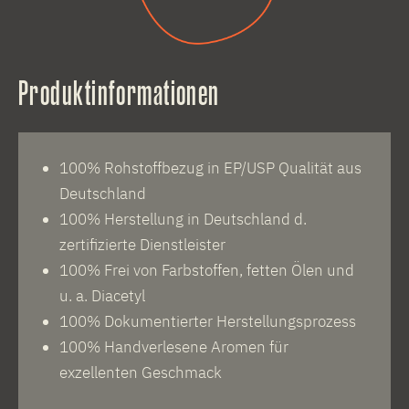
Produktinformationen
100% Rohstoffbezug in EP/USP Qualität aus
Deutschland
100% Herstellung in Deutschland d.
zertifizierte Dienstleister
100% Frei von Farbstoffen, fetten Ölen und
u. a. Diacetyl
100% Dokumentierter Herstellungsprozess
100% Handverlesene Aromen für
exzellenten Geschmack