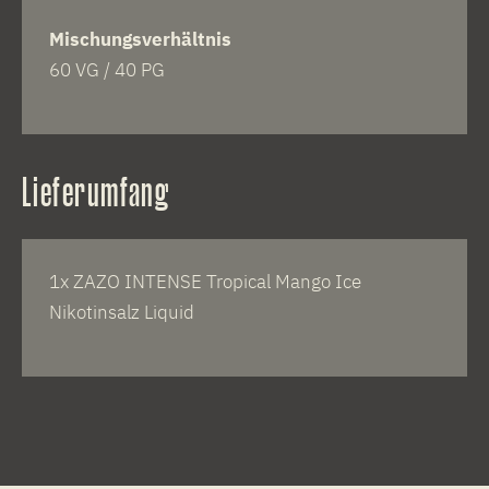
Mischungsverhältnis
60 VG / 40 PG
Lieferumfang
1x ZAZO INTENSE Tropical Mango Ice
Nikotinsalz Liquid