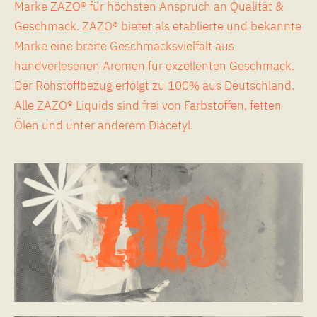
Marke ZAZO® für höchsten Anspruch an Qualität &
Geschmack. ZAZO® bietet als etablierte und bekannte
Marke eine breite Geschmacksvielfalt aus
handverlesenen Aromen für exzellenten Geschmack.
Der Rohstoffbezug erfolgt zu 100% aus Deutschland.
Alle ZAZO® Liquids sind frei von Farbstoffen, fetten
Ölen und unter anderem Diacetyl.