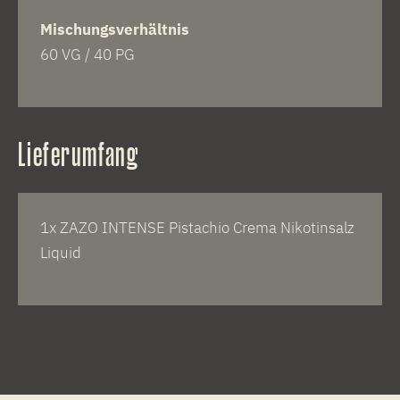
Mischungsverhältnis
60 VG / 40 PG
Lieferumfang
1x ZAZO INTENSE Pistachio Crema Nikotinsalz
Liquid