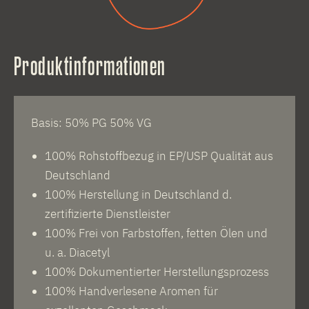
Produktinformationen
Basis: 50% PG 50% VG
100% Rohstoffbezug in EP/USP Qualität aus
Deutschland
100% Herstellung in Deutschland d.
zertifizierte Dienstleister
100% Frei von Farbstoffen, fetten Ölen und
u. a. Diacetyl
100% Dokumentierter Herstellungsprozess
100% Handverlesene Aromen für