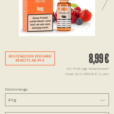
8,99 €
KOSTENLOSER VERSAND
BEREITS AB 49 €
inkl. MwSt.
zzgl. Versandkosten
Inhalt:
10 ml (899,00 € / 1 Liter)
Nikotinmenge: