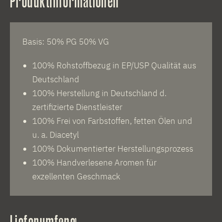
Produktinformationen
Basis: 50% PG 50% VG
100% Rohstoffbezug in EP/USP Qualität aus
Deutschland
100% Herstellung in Deutschland d.
zertifizierte Dienstleister
100% Frei von Farbstoffen, fetten Ölen und
u. a. Diacetyl
100% Dokumentierter Herstellungsprozess
100% Handverlesene Aromen für
exzellenten Geschmack
Lieferumfang