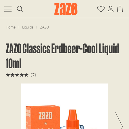
Home
Liquids
ZAZO
|
|
ZAZO Classics Erdbeer-Cool Liquid
10ml
(
7
)