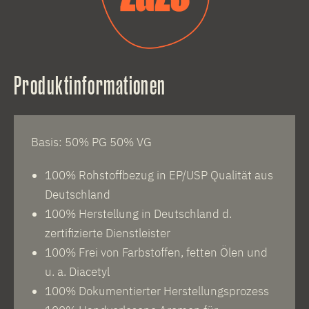
Produktinformationen
Basis: 50% PG 50% VG
100% Rohstoffbezug in EP/USP Qualität aus
Deutschland
100% Herstellung in Deutschland d.
zertifizierte Dienstleister
100% Frei von Farbstoffen, fetten Ölen und
u. a. Diacetyl
100% Dokumentierter Herstellungsprozess