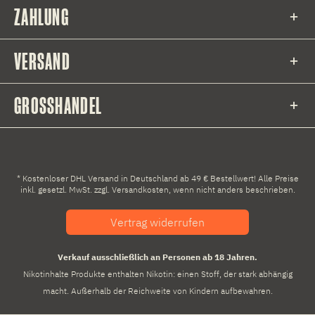
ZAHLUNG
VERSAND
GROSSHANDEL
* Kostenloser DHL Versand in Deutschland ab 49 € Bestellwert! Alle Preise
inkl. gesetzl. MwSt. zzgl.
Versandkosten
, wenn nicht anders beschrieben.
Vertrag widerrufen
Verkauf ausschließlich an Personen ab 18 Jahren.
Nikotinhalte Produkte enthalten Nikotin: einen Stoff, der stark abhängig
macht. Außerhalb der Reichweite von Kindern aufbewahren.