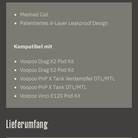
Meshed Coil
Patentiertes 4-Layer Leakproof Design
Kompatibel mit
Voopoo Drag X2 Pod Kit
Voopoo Drag S2 Pod Kit
Voopoo PnP X Tank Verdampfer DTL/MTL
Voopoo PnP X Tank DTL/MTL
Voopoo Vinci E120 Pod Kit
Lieferumfang