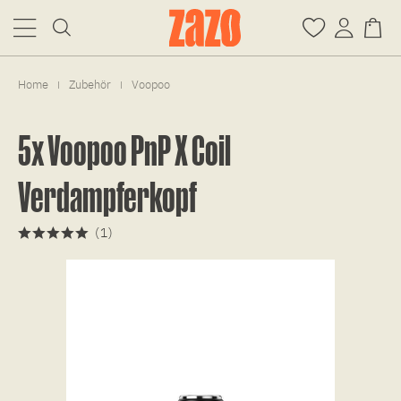
Home
Zubehör
Voopoo
|
|
5x Voopoo PnP X Coil
Verdampferkopf
(
1
)