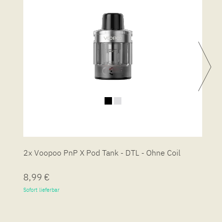
2x Voopoo PnP X Pod Tank - DTL - Ohne Coil
2
8,99 €
8
Sofort lieferbar
So