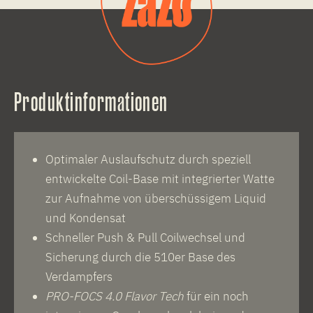
Produktinformationen
Optimaler Auslaufschutz durch speziell
entwickelte Coil-Base mit integrierter Watte
zur Aufnahme von überschüssigem Liquid
und Kondensat
Schneller Push & Pull Coilwechsel und
Sicherung durch die 510er Base des
Verdampfers
PRO-FOCS 4.0 Flavor Tech
für ein noch