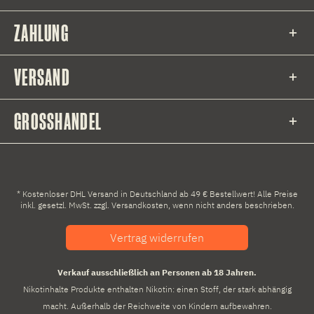
ZAHLUNG
VERSAND
GROSSHANDEL
* Kostenloser DHL Versand in Deutschland ab 49 € Bestellwert! Alle Preise
inkl. gesetzl. MwSt. zzgl.
Versandkosten
, wenn nicht anders beschrieben.
Vertrag widerrufen
Verkauf ausschließlich an Personen ab 18 Jahren.
Nikotinhalte Produkte enthalten Nikotin: einen Stoff, der stark abhängig
macht. Außerhalb der Reichweite von Kindern aufbewahren.