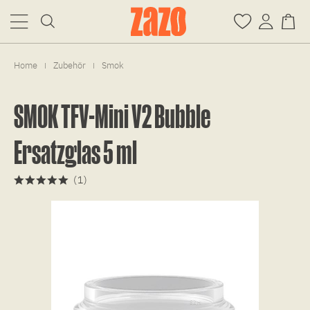
Home
Zubehör
Smok
|
|
SMOK TFV-Mini V2 Bubble
Ersatzglas 5 ml
(
1
)