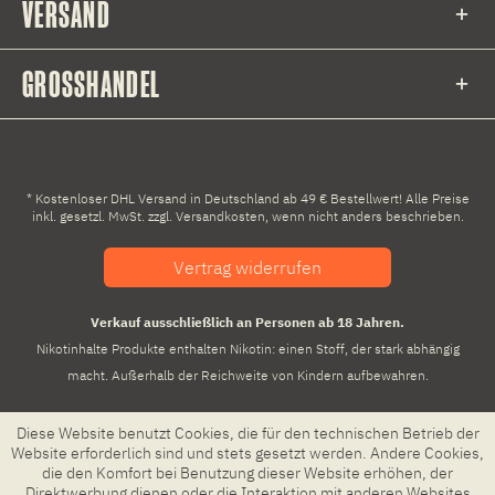
VERSAND
GROSSHANDEL
* Kostenloser DHL Versand in Deutschland ab 49 € Bestellwert! Alle Preise
inkl. gesetzl. MwSt. zzgl.
Versandkosten
, wenn nicht anders beschrieben.
Vertrag widerrufen
Verkauf ausschließlich an Personen ab 18 Jahren.
Nikotinhalte Produkte enthalten Nikotin: einen Stoff, der stark abhängig
macht. Außerhalb der Reichweite von Kindern aufbewahren.
Diese Website benutzt Cookies, die für den technischen Betrieb der
Website erforderlich sind und stets gesetzt werden. Andere Cookies,
die den Komfort bei Benutzung dieser Website erhöhen, der
Direktwerbung dienen oder die Interaktion mit anderen Websites