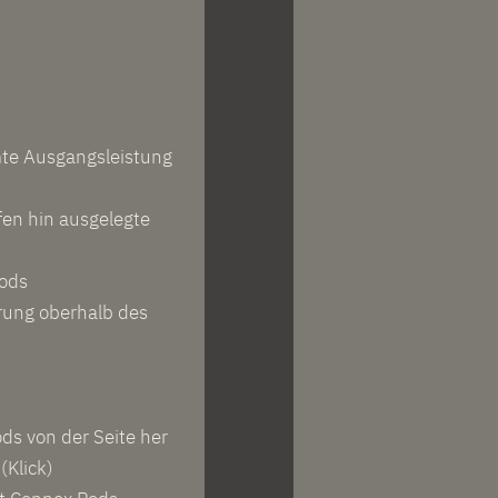
mte Ausgangsleistung
en hin ausgelegte
Pods
rung oberhalb des
ds von der Seite her
(Klick)