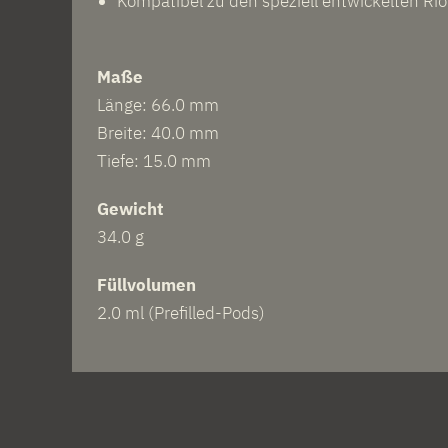
Kompatibel zu den speziell entwickelten Ri
Maße
Länge: 66.0 mm
Breite: 40.0 mm
Tiefe: 15.0 mm
Gewicht
34.0 g
Füllvolumen
2.0 ml (Prefilled-Pods)