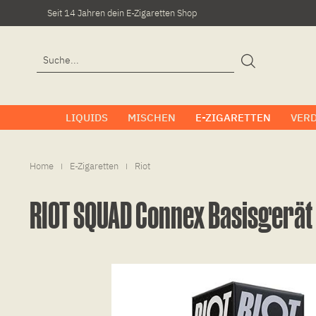
Seit 14 Jahren dein E-Zigaretten Shop
LIQUIDS
MISCHEN
E-ZIGARETTEN
VER
Home
E-Zigaretten
Riot
|
|
RIOT SQUAD Connex Basisgerät