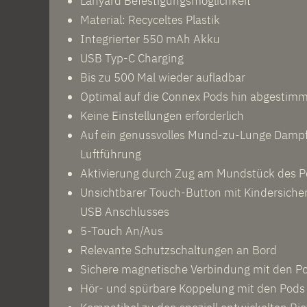
Lanyard Befestigungsmöglichkeit
Material: Recyceltes Plastik
Integrierter 550 mAh Akku
USB Typ-C Charging
Bis zu 500 Mal wieder aufladbar
Optimal auf die Connex Pods hin abgestim
Keine Einstellungen erforderlich
Auf ein genussvolles Mund-zu-Lunge Dampf
Luftführung
Aktivierung durch Zug am Mundstück des 
Unsichtbarer Touch-Button mit Kindersiche
USB Anschlusses
5-Touch An/Aus
Relevante Schutzschaltungen an Bord
Sichere magnetische Verbindung mit den Po
Hör- und spürbare Koppelung mit den Pods 