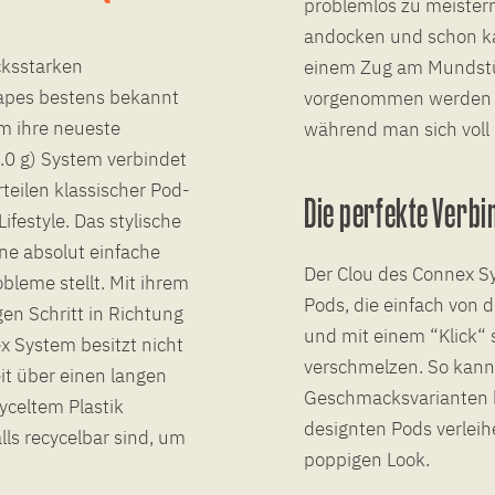
problemlos zu meister
andocken und schon k
cksstarken
einem Zug am Mundstü
Vapes bestens bekannt
vorgenommen werden u
m ihre neueste
während man sich voll
.0 g) System verbindet
teilen klassischer Pod-
Die perfekte Verb
ifestyle. Das stylische
ne absolut einfache
Der Clou des Connex S
bleme stellt. Mit ihrem
Pods, die einfach von 
n Schritt in Richtung
und mit einem “Klick“ 
 System besitzt nicht
verschmelzen. So kan
it über einen langen
Geschmacksvarianten h
yceltem Plastik
designten Pods verlei
ls recycelbar sind, um
poppigen Look.