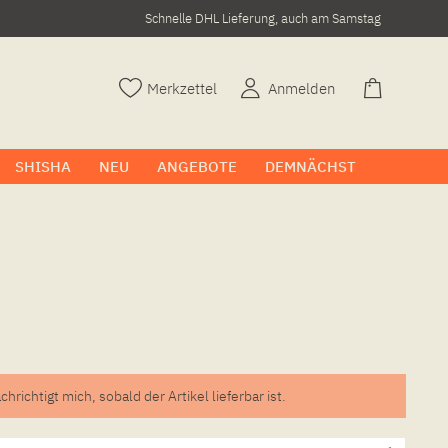
Schnelle DHL Lieferung, auch am Samstag
Merkzettel
Anmelden
SHISHA
NEU
ANGEBOTE
DEMNÄCHST
chrichtigt mich, sobald der Artikel lieferbar ist.