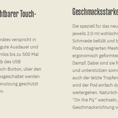
Geschmacksstarke 
htbarer Touch-
Die speziell für das n
jeweils 2.0 ml wohlsc
ätes verspricht in
Schmiede befüllt und b
r gute Ausdauer und
Pods integrierten Mesh
mlos bis zu 500 Mal
ergonomisch geformte
lb des USB
Dampf. Dabei sind sie
uch-Button, über den
und unterstützen somit
usgeschaltet werden
auch der letzte Tropf
Benutzung geschützt
wird der Pod einfach d
n.
weitergehen. Natürlich
“On the Fly“ wechseln,
Geschmacksrichtung ve