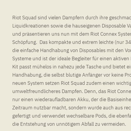
Riot Squad sind vielen Dampfern durch ihre geschma
Liquidkreationen sowie die hauseigenen Disposable 
und präsentieren uns nun mit dem Riot Connex Syste
Schöpfung. Das kompakte und extrem leichte (nur 34
die einfache Handhabung von Disposables mit den Vor
Systeme und ist der ideale Begleiter für einen aktiven L
Kit passt mühelos in nahezu jede Tasche und bietet ei
Handhabung, die selbst blutige Anfänger vor keine Pro
neuen System setzen Riot Squad zudem einen wichtige
umweltfreundlicheres Dampfen. Denn, das Riot Connex
nur einen wiederaufladbaren Akku, der die Basiseinhe
Zeitraum nutzbar macht, sondern wurde auch aus rec
gefertigt und verwendet wechselbare Pods, die ebenfal
die Entstehung von unnötigem Abfall zu vermeiden.