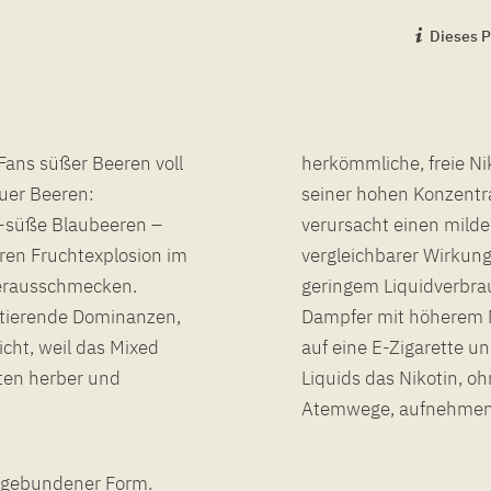
Dieses P
Fans süßer Beeren voll
herkömmliche, freie Ni
auer Beeren:
seiner hohen Konzentra
b-süße Blaubeeren –
verursacht einen milde
ren Fruchtexplosion im
vergleichbarer Wirkung
herausschmecken.
geringem Liquidverbr
ritierende Dominanzen,
Dampfer mit höherem Ni
icht, weil das Mixed
auf eine E-Zigarette u
oten herber und
Liquids das Nikotin, 
Atemwege, aufnehmen
in gebundener Form.