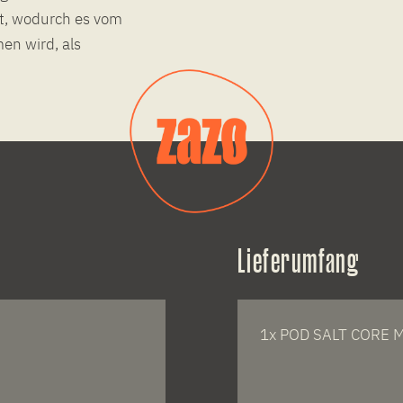
rt, wodurch es vom
en wird, als
Lieferumfang
1x POD SALT CORE Mix