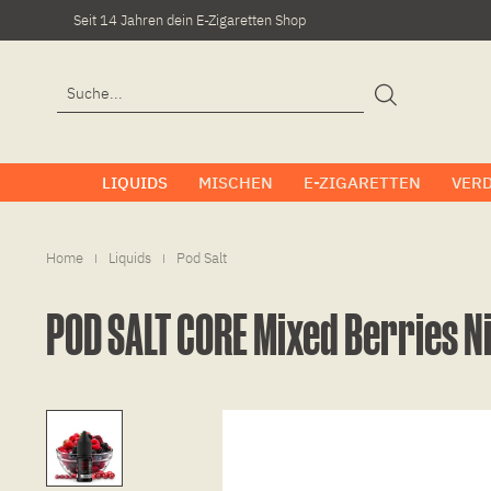
Seit 14 Jahren dein E-Zigaretten Shop
LIQUIDS
MISCHEN
E-ZIGARETTEN
VER
Home
Liquids
Pod Salt
|
|
POD SALT CORE Mixed Berries Ni