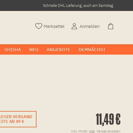
Schnelle DHL Lieferung, auch am Samstag
Merkzettel
Anmelden
SHISHA
NEU
ANGEBOTE
DEMNÄCHST
11,49 €
LOSER VERSAND
ITS AB 49 €
inkl. MwSt.
zzgl. Versandkosten