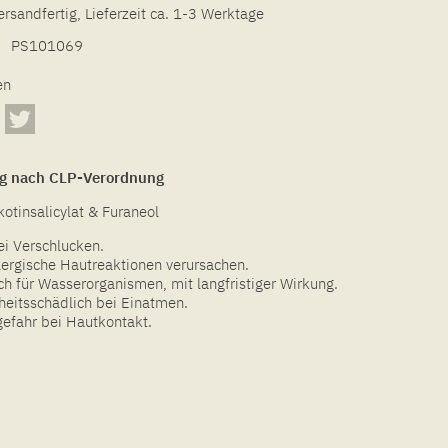
ersandfertig, Lieferzeit ca. 1-3 Werktage
PS101069
en
g nach CLP-Verordnung
kotinsalicylat & Furaneol
bei Verschlucken.
lergische Hautreaktionen verursachen.
ch für Wasserorganismen, mit langfristiger Wirkung.
eitsschädlich bei Einatmen.
efahr bei Hautkontakt.