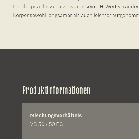
Durch spezielle Zusätze wurde sein pH-Wert verände
Körper sowohl langsamer als auch leichter aufgenomm
Produktinformationen
Mischungsverhältnis
VG 50 / 50 PG