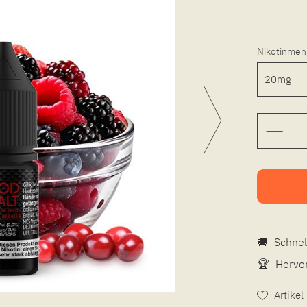
Nikotinmen
🚚
Schnel
🏆
Hervor
Artike