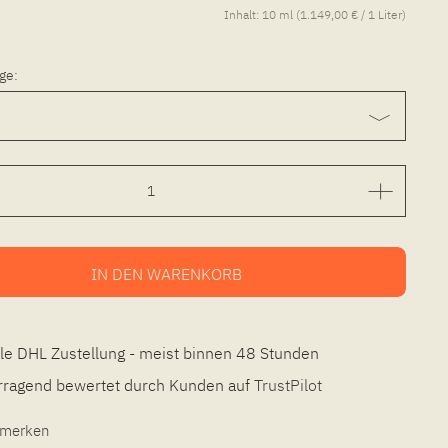
Inhalt:
10 ml (1.149,00 € / 1 Liter)
ge:
IN DEN
WARENKORB
le DHL Zustellung - meist binnen 48 Stunden
ragend bewertet durch Kunden auf
TrustPilot
l merken