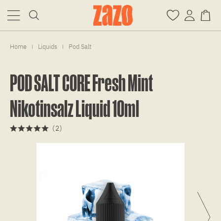
Home
Liquids
Pod Salt
|
|
POD SALT CORE Fresh Mint
Nikotinsalz Liquid 10ml
(
2
)