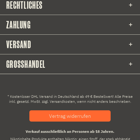
RECHTLICHES
ZAHLUNG
VERSAND
GROSSHANDEL
* Kostenloser DHL Versand in Deutschland ab 49 € Bestellwert! Alle Preise
inkl. gesetzl. MwSt. zzgl.
Versandkosten
, wenn nicht anders beschrieben.
Vertrag widerrufen
Verkauf ausschließlich an Personen ab 18 Jahren.
Nikotinhalte Produkte enthalten Nikotin: einen Stoff, der stark abhängig