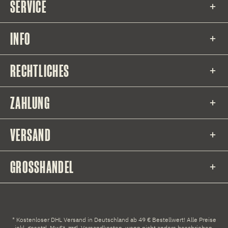
SERVICE
INFO
RECHTLICHES
ZAHLUNG
VERSAND
GROSSHANDEL
* Kostenloser DHL Versand in Deutschland ab 49 € Bestellwert! Alle Preise
inkl. gesetzl. MwSt. zzgl.
Versandkosten
, wenn nicht anders beschrieben.