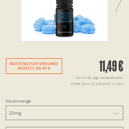
11,49 €
KOSTENLOSER VERSAND
BEREITS AB 49 €
inkl. MwSt.
zzgl. Versandkosten
Inhalt:
10 ml (1.149,00 € / 1 Liter)
Nikotinmenge: