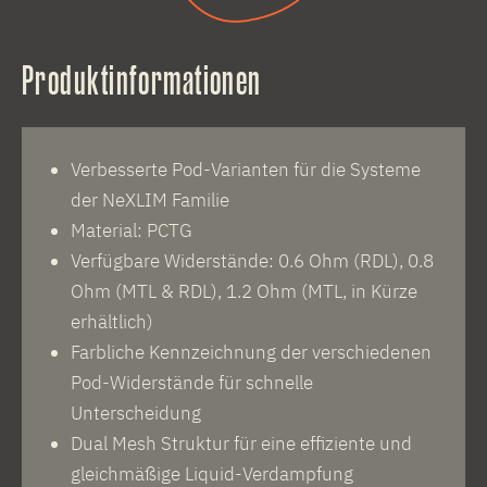
Produktinformationen
Verbesserte Pod-Varianten für die Systeme
der NeXLIM Familie
Material: PCTG
Verfügbare Widerstände: 0.6 Ohm (RDL), 0.8
Ohm (MTL & RDL), 1.2 Ohm (MTL, in Kürze
erhältlich)
Farbliche Kennzeichnung der verschiedenen
Pod-Widerstände für schnelle
Unterscheidung
Dual Mesh Struktur für eine effiziente und
gleichmäßige Liquid-Verdampfung