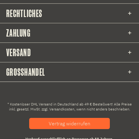
RECHTLICHES
ZAHLUNG
VERSAND
GROSSHANDEL
* Kostenloser DHL Versand in Deutschland ab 49 € Bestellwert! Alle Preise
inkl. gesetzl. MwSt. zzgl.
Versandkosten
, wenn nicht anders beschrieben.
Vertrag widerrufen
Verkauf ausschließlich an Personen ab 18 Jahren.