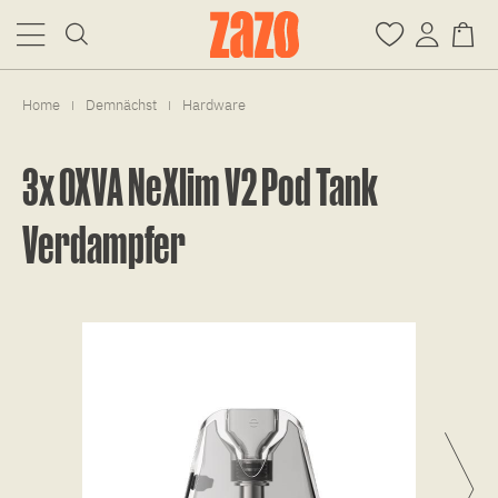
Home
Demnächst
Hardware
|
|
3x OXVA NeXlim V2 Pod Tank
Verdampfer