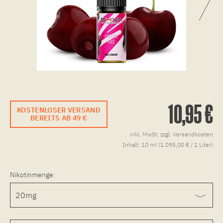
10,95 €
KOSTENLOSER VERSAND
BEREITS AB 49 €
inkl. MwSt.
zzgl. Versandkosten
Inhalt:
10 ml (1.095,00 € / 1 Liter)
Nikotinmenge: