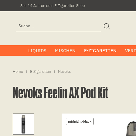
Seit 14 Jahren dein E-Zigaretten Shop
LIQUIDS
MISCHEN
E-ZIGARETTEN
VER
Home
E-Zigaretten
Nevoks
|
|
Nevoks Feelin AX Pod Kit
midnight-black