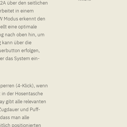
 2A über den seitlichen
rbeitet in einem
VW Modus erkennt den
llt eine optimale
ung nach oben hin, um
g kann über die
erbutton erfolgen,
der das System ein-
sperren (4-Klick), wenn
t in der Hosentasche
y gibt alle relevanten
Zugdauer und Puff-
odass man alle
tlich positionierten