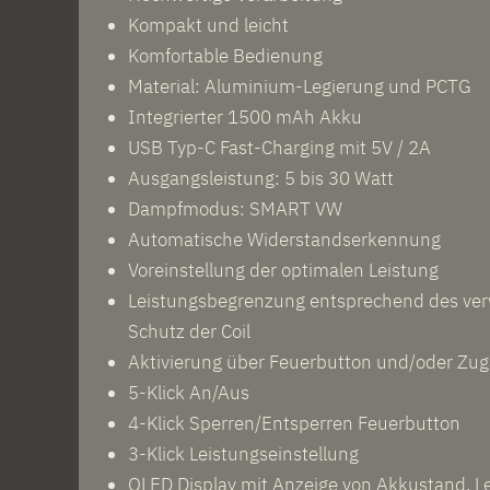
Kompakt und leicht
Komfortable Bedienung
Material: Aluminium-Legierung und PCTG
Integrierter 1500 mAh Akku
USB Typ-C Fast-Charging mit 5V / 2A
Ausgangsleistung: 5 bis 30 Watt
Dampfmodus: SMART VW
Automatische Widerstandserkennung
Voreinstellung der optimalen Leistung
Leistungsbegrenzung entsprechend des ve
Schutz der Coil
Aktivierung über Feuerbutton und/oder Zu
5-Klick An/Aus
4-Klick Sperren/Entsperren Feuerbutton
3-Klick Leistungseinstellung
OLED Display mit Anzeige von Akkustand, Le