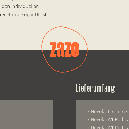
l den individuellen
RDL und sogar DL ist
Lieferumfang
1 x Nevoks Feelin A
1 x Nevoks A1 Pod T
1 x Nevoks A1 Pod T