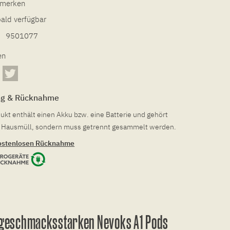
l merken
bald verfügbar
9501077
en
ng & Rücknahme
ukt enthält einen Akku bzw. eine Batterie und gehört
en Hausmüll, sondern muss getrennt gesammelt werden.
ostenlosen Rücknahme
 geschmacksstarken Nevoks A1 Pods