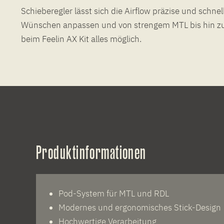
Schieberegler lässt sich die Airflow präzise und schnel
Wünschen anpassen und von strengem MTL bis hin zu 
beim Feelin AX Kit alles möglich.
Produktinformationen
Pod-System für MTL und RDL
Modernes und ergonomisches Stick-Design
Hochwertige Verarbeitung