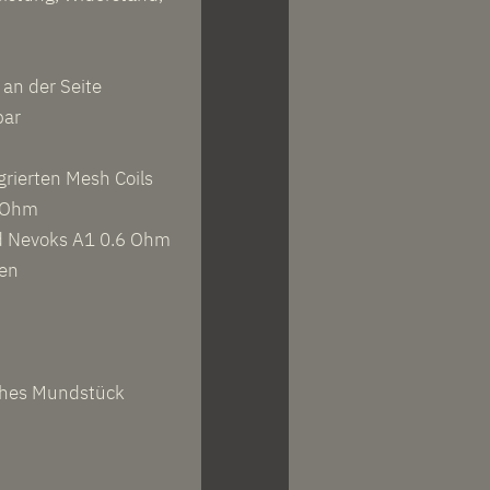
 an der Seite
bar
rierten Mesh Coils
4 Ohm
d Nevoks A1 0.6 Ohm
ten
ches Mundstück