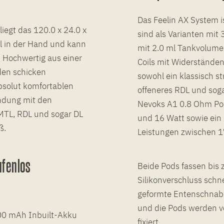
Das Feelin AX System i
iegt das 120.0 x 24.0 x
sind als Varianten mit
ll in der Hand und kann
mit 2.0 ml Tankvolumen 
 Hochwertig aus einer
Coils mit Widerständen
den schicken
sowohl ein klassisch 
absolut komfortablen
offeneres RDL und soga
indung mit den
Nevoks A1 0.8 Ohm Pod
MTL, RDL und sogar DL
und 16 Watt sowie ein
ß.
Leistungen zwischen 1
ufenlos
Beide Pods fassen bis z
Silikonverschluss schn
geformte Entenschnab
und die Pods werden v
00 mAh Inbuilt-Akku
fixiert.