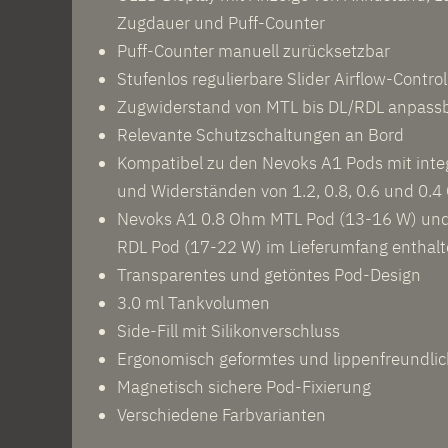
Zugdauer und Puff-Counter
Puff-Counter manuell zurücksetzbar
Stufenlos regulierbare Slider Airflow-Control
Zugwiderstand von MTL bis DL/RDL anpass
Relevante Schutzschaltungen an Bord
Kompatibel zu den Nevoks A1 Pods mit integ
und Widerständen von 1.2, 0.8, 0.6 und 0.
Nevoks A1 0.8 Ohm MTL Pod (13-16 W) un
RDL Pod (17-22 W) im Lieferumfang enthal
Transparentes und getöntes Pod-Design
3.0 ml Tankvolumen
Side-Fill mit Silikonverschluss
Ergonomisch geformtes und lippenfreundli
Magnetisch sichere Pod-Fixierung
Verschiedene Farbvarianten