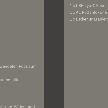
1 x USB Typ-C Kabel
1 x A1 Pod Infokarte
1 x Bedienungsanlei
rwendeten Pods zum
gautomatik
istung, Widerstand,