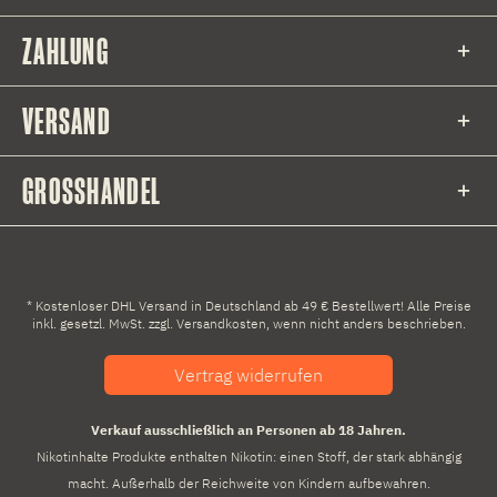
ZAHLUNG
VERSAND
GROSSHANDEL
* Kostenloser DHL Versand in Deutschland ab 49 € Bestellwert! Alle Preise
inkl. gesetzl. MwSt. zzgl.
Versandkosten
, wenn nicht anders beschrieben.
Vertrag widerrufen
Verkauf ausschließlich an Personen ab 18 Jahren.
Nikotinhalte Produkte enthalten Nikotin: einen Stoff, der stark abhängig
macht. Außerhalb der Reichweite von Kindern aufbewahren.