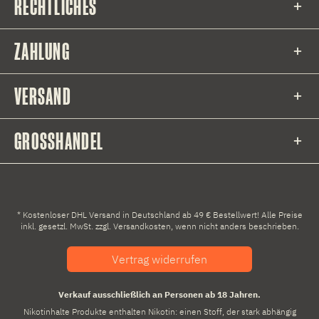
RECHTLICHES
ZAHLUNG
VERSAND
GROSSHANDEL
* Kostenloser DHL Versand in Deutschland ab 49 € Bestellwert! Alle Preise
inkl. gesetzl. MwSt. zzgl.
Versandkosten
, wenn nicht anders beschrieben.
Vertrag widerrufen
Verkauf ausschließlich an Personen ab 18 Jahren.
Nikotinhalte Produkte enthalten Nikotin: einen Stoff, der stark abhängig