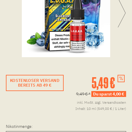
5,49 €
KOSTENLOSER VERSAND
BEREITS AB 49 €
9,49 € *
Du sparst 4,00 €
inkl. MwSt.
zzgl. Versandkosten
Inhalt:
10 ml (549,00 € / 1 Liter)
Nikotinmenge: