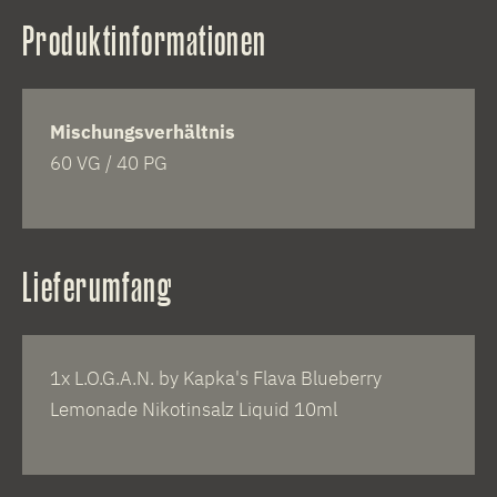
Produktinformationen
Mischungsverhältnis
60 VG / 40 PG
Lieferumfang
1x L.O.G.A.N. by Kapka's Flava Blueberry
Lemonade Nikotinsalz Liquid 10ml