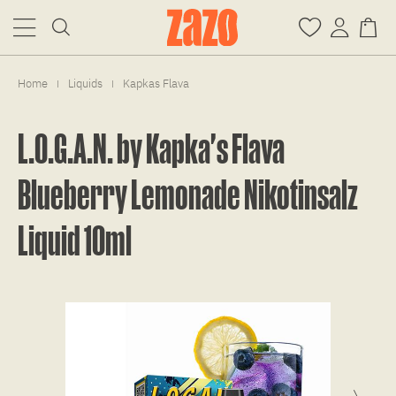
Home
Liquids
Kapkas Flava
|
|
L.O.G.A.N. by Kapka's Flava
Blueberry Lemonade Nikotinsalz
Liquid 10ml