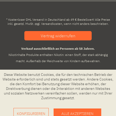
* Kostenloser DHL Versand in Deutschland ab 49 € Bestellwert! Alle Preise
inkl. gesetzl. MwSt. zzgl.
Versandkosten
, wenn nicht anders beschrieben.
Vertrag widerrufen
Verkauf ausschließlich an Personen ab 18 Jahren.
Nikotinhalte Produkte enthalten Nikotin: einen Stoff, der stark abhängig
macht. Außerhalb der Reichweite von Kindern aufbewahren.
Diese Website benutzt Cookies, die für den technischen Betrieb der
Website erforderlich sind und stets gesetzt werden. Andere Cookies,
die den Komfort bei Benutzung dieser Website erhöhen, der
Direktwerbung dienen oder die Interaktion mit anderen Websites
und sozialen Netzwerken vereinfachen sollen, werden nur mit Ihrer
Zustimmung gesetzt.
KONFIGURIEREN
ALLE AKZEPTIEREN