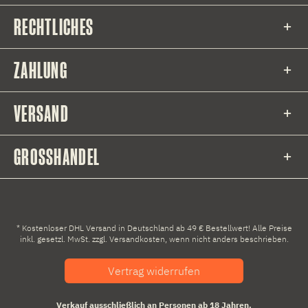
RECHTLICHES
ZAHLUNG
VERSAND
GROSSHANDEL
* Kostenloser DHL Versand in Deutschland ab 49 € Bestellwert! Alle Preise
inkl. gesetzl. MwSt. zzgl.
Versandkosten
, wenn nicht anders beschrieben.
Vertrag widerrufen
Verkauf ausschließlich an Personen ab 18 Jahren.