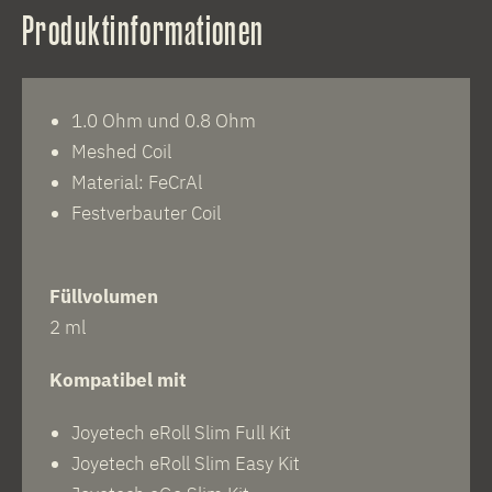
Produktinformationen
1.0 Ohm und 0.8 Ohm
Meshed Coil
Material: FeCrAl
Festverbauter Coil
Füllvolumen
2 ml
Kompatibel mit
Joyetech eRoll Slim Full Kit
Joyetech eRoll Slim Easy Kit