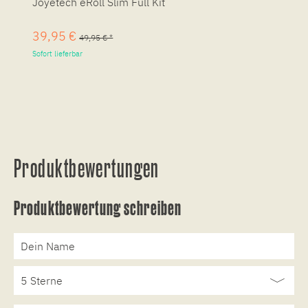
Joyetech eRoll Slim Full Kit
2
39,95 €
2
49,95 € *
Sofort lieferbar
Ak
Produktbewertungen
Produktbewertung schreiben