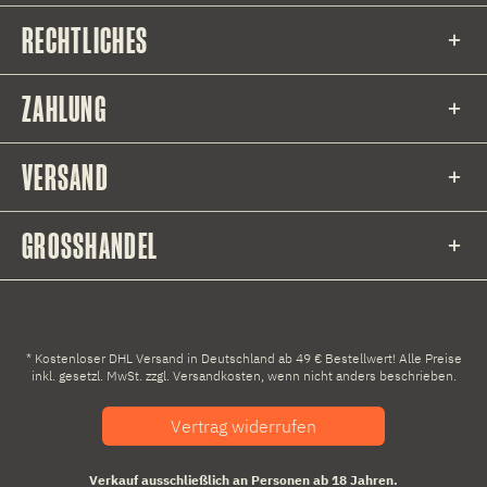
RECHTLICHES
ZAHLUNG
VERSAND
GROSSHANDEL
* Kostenloser DHL Versand in Deutschland ab 49 € Bestellwert! Alle Preise
inkl. gesetzl. MwSt. zzgl.
Versandkosten
, wenn nicht anders beschrieben.
Vertrag widerrufen
Verkauf ausschließlich an Personen ab 18 Jahren.