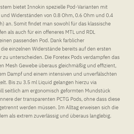
stem bietet Innokin spezielle Pod-Varianten mit
ls und Widerständen von 0.8 Ohm, 0.6 Ohm und 0.4
ch) an. Somit findet man sowohl für das klassische
 als auch für ein offeneres MTL und RDL
einen passenden Pod. Dank farblicher
die einzelnen Widerstände bereits auf den ersten
er zu unterscheiden. Die Foretex Pods verdampfen das
nen Mesh Gewebe überaus gleichmäßig und effizient,
gem Dampf und einem intensiven und unverfälschten
t. Bis zu 3.5 ml Liquid gelangen hierzu via
ill seitlich am ergonomisch geformten Mundstück
 Innere der transparenten PCTG Pods, ohne dass diese
etrennt werden müssen. Im Alltag erweisen sich die
em als extrem zuverlässig und überaus langlebig.