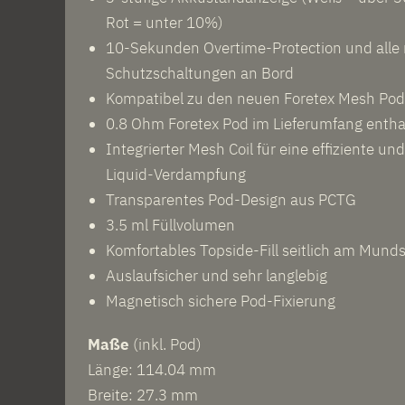
Rot = unter 10%)
10-Sekunden Overtime-Protection und alle 
Schutzschaltungen an Bord
Kompatibel zu den neuen Foretex Mesh Pod
0.8 Ohm Foretex Pod im Lieferumfang entha
Integrierter Mesh Coil für eine effiziente u
Liquid-Verdampfung
Transparentes Pod-Design aus PCTG
3.5 ml Füllvolumen
Komfortables Topside-Fill seitlich am Mund
Auslaufsicher und sehr langlebig
Magnetisch sichere Pod-Fixierung
Maße
(inkl. Pod)
Länge: 114.04 mm
Breite: 27.3 mm