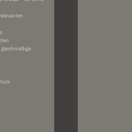
relevanten
s
lten
nd gleichmäßige
stück