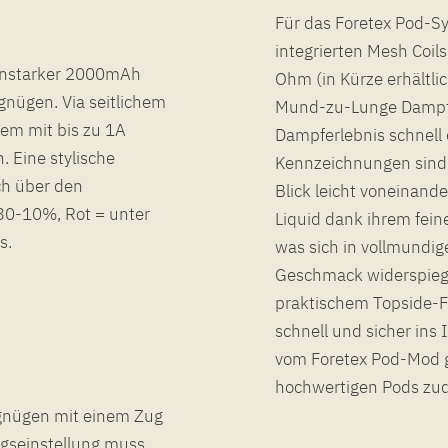
Für das Foretex Pod-Sy
integrierten Mesh Coi
renstarker 2000mAh
Ohm (in Kürze erhältli
nügen. Via seitlichem
Mund-zu-Lunge Dampfen
em mit bis zu 1A
Dampferlebnis schnell 
 Eine stylische
Kennzeichnungen sind 
sch über den
Blick leicht voneinand
30-10%, Rot = unter
Liquid dank ihrem fei
s.
was sich in vollmundi
Geschmack widerspiegel
praktischem Topside-F
schnell und sicher ins
vom Foretex Pod-Mod g
hochwertigen Pods zud
rgnügen mit einem Zug
gseinstellung muss