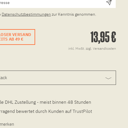
e
Datenschutzbestimmungen
zur Kenntnis genommen.
13,95 €
LOSER VERSAND
ITS AB 49 €
inkl. MwSt.
zzgl. Versandkosten
le DHL Zustellung - meist binnen 48 Stunden
ragend bewertet durch Kunden auf
TrustPilot
l merken