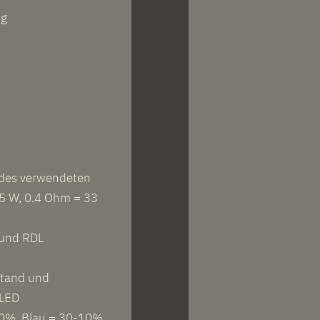
ng
 des verwendeten
5 W, 0.4 Ohm = 33
 und RDL
stand und
-LED
30%, Blau = 30-10%,