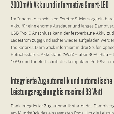
2000mAh Akku und informative Smart-LED
Im Inneren des schicken Foretex Sticks sorgt ein bä
Akku für eine enorme Ausdauer und langes Dampfverg
USB Typ-C Anschluss kann der festverbaute Akku zud
Ladestrom zügig und sicher wieder aufgeladen werden.
Indikator-LED am Stick informiert in drei Stufen opti
Betriebsstatus, Akkustand (Weiß = über 30%, Blau = 
10%) und Ladefortschritt des kompakten Pod-System
Integrierte Zugautomatik und automatische
Leistungsregelung bis maximal 33 Watt
Dank integrierter Zugautomatik startet das Dampfve
am Mundstück des eingesetzten Pods. Um die Leistun