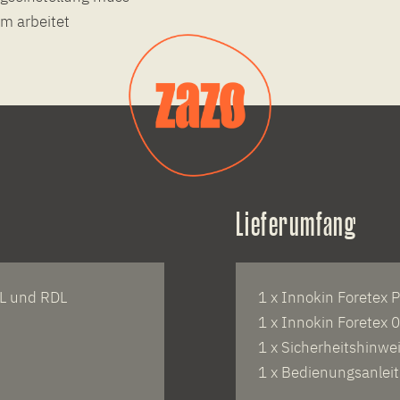
m arbeitet
Lieferumfang
TL und RDL
1 x Innokin Foretex
1 x Innokin Foretex 
1 x Sicherheitshinwe
1 x Bedienungsanlei