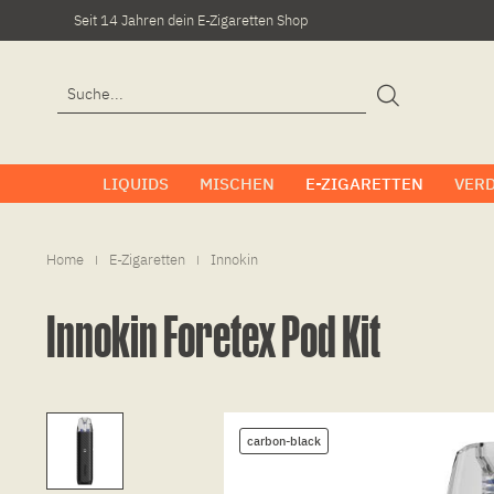
Seit 14 Jahren dein E-Zigaretten Shop
LIQUIDS
MISCHEN
E-ZIGARETTEN
VER
Home
E-Zigaretten
Innokin
|
|
Innokin Foretex Pod Kit
carbon-black