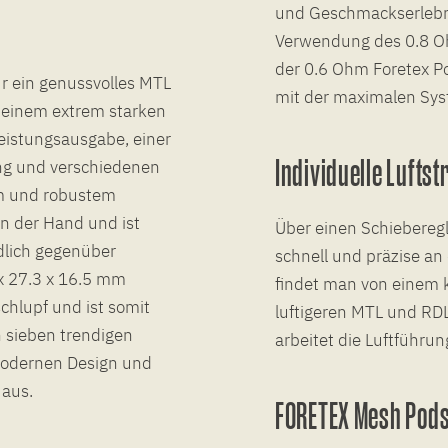
und Geschmackserlebnis
Verwendung des 0.8 O
der 0.6 Ohm Foretex Po
r ein genussvolles MTL
mit der maximalen Sys
 einem extrem starken
eistungsausgabe, einer
Individuelle Lufts
ng und verschiedenen
em und robustem
 in der Hand und ist
Über einen Schieberegle
dlich gegenüber
schnell und präzise a
x 27.3 x 16.5 mm
findet man von einem 
chlupf und ist somit
luftigeren MTL und RDL
in sieben trendigen
arbeitet die Luftführu
 modernen Design und
aus.
FORETEX Mesh Pod