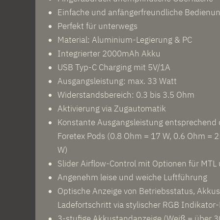
Einfache und anfängerfreundliche Bedienu
Perfekt für unterwegs
Material: Aluminium-Legierung & PC
Integrierter 2000mAh Akku
USB Typ-C Charging mit 5V/1A
Ausgangsleistung: max. 33 Watt
Widerstandsbereich: 0.3 bis 3.5 Ohm
Aktivierung via Zugautomatik
Konstante Ausgangsleistung entsprechend
Foretex Pods (0.8 Ohm = 17 W, 0.6 Ohm = 2
W)
Slider Airflow-Control mit Optionen für MTL
Angenehm leise und weiche Luftführung
Optische Anzeige von Betriebsstatus, Akku
Ladefortschritt via stylischer RGB Indikator
3-stufige Akkustandanzeige (Weiß = über 