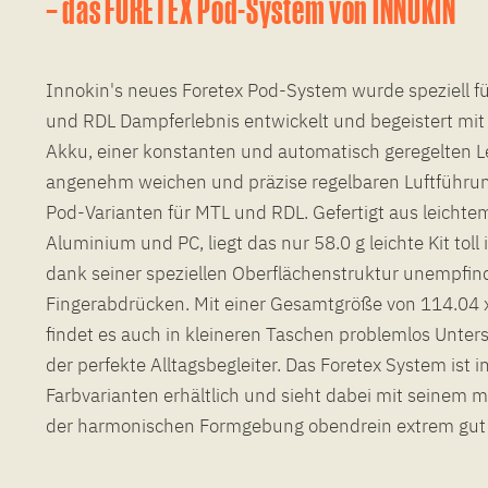
– das FORETEX Pod-System von INNOKIN
Innokin's neues Foretex Pod-System wurde speziell fü
und RDL Dampferlebnis entwickelt und begeistert mit
Akku, einer konstanten und automatisch geregelten L
angenehm weichen und präzise regelbaren Luftführu
Pod-Varianten für MTL und RDL. Gefertigt aus leicht
Aluminium und PC, liegt das nur 58.0 g leichte Kit toll
dank seiner speziellen Oberflächenstruktur unempfin
Fingerabdrücken. Mit einer Gesamtgröße von 114.04 
findet es auch in kleineren Taschen problemlos Unters
der perfekte Alltagsbegleiter. Das Foretex System ist 
Farbvarianten erhältlich und sieht dabei mit seinem
der harmonischen Formgebung obendrein extrem gut 