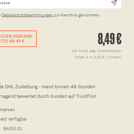
e
Datenschutzbestimmungen
zur Kenntnis genommen.
8,49 €
LOSER VERSAND
ITS AB 49 €
inkl. MwSt.
zzgl. Versandkosten
Inhalt:
3 m (2,83 € / 1 Meter)
le DHL Zustellung - meist binnen 48 Stunden
ragend bewertet durch Kunden auf
TrustPilot
l merken
bald verfügbar
8605131