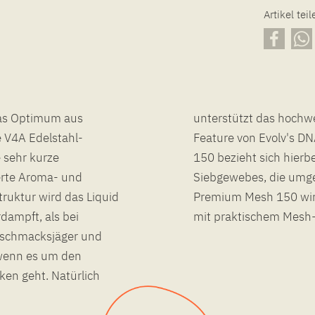
Artikel teil
as Optimum aus
auch das Replay-
 V4A Edelstahl-
Bezeichnung Mesh
 sehr kurze
 Edelstahl-
erte Aroma- und
richt. Das Imist
ruktur wird das Liquid
 handlichen ABS Rolle
dampft, als bei
mit praktischem Mesh-S
eschmacksjäger und
wenn es um den
en geht. Natürlich