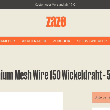
Kostenloser Versand ab 49 €
DAMPFER
AKKUTRÄGER
ZUBEHÖR
SELBSTWICKLER
mium Mesh Wire 150 Wickeldraht -
Bitte bena