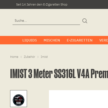
Seit 14 Jahren dein E-Zigaretten Shop
LIQUIDS
MISCHEN
E-ZIGARETTEN
VER
Home
Zubehör
Imist
|
|
IMIST 3 Meter SS316L V4A Pre