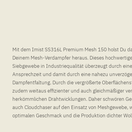
Mit dem Imist SS316L Premium Mesh 150 holst Du d
unterstützt das hochwertige Imist Premium Mesh 150 
Deinem Mesh-Verdampfer heraus. Dieses hochwertige
Feature von Evolv's DNA Chipsätzen 100C und 250C! Die 
Siebgewebe in Industriequalität überzeugt durch eine
150 bezieht sich hierbei auf die US Maschenweite des
Ansprechzeit und damit durch eine nahezu unverzög
Siebgewebes, die umgerechnet etwa 106 Mikrometern entsp
Dampfentfaltung. Durch die vergrößerte Oberflächenst
Premium Mesh 150 wird mit 3 Metern Länge auf einer
zudem weitaus effizienter und auch gleichmäßiger ver
herkömmlichen Drahtwicklungen. Daher schwören G
auch Cloudchaser auf den Einsatz von Meshgewebe, 
optimalen Geschmack und die Produktion dichter Wolk