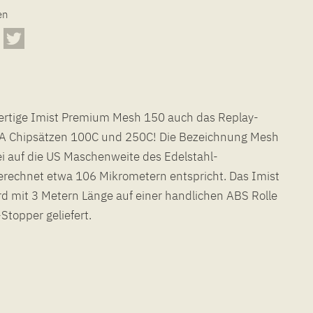
en
topper geliefert.