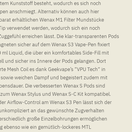
artem Kunststoff besteht, wodurch es sich noch
pen anschmiegt. Alternativ können auch hier
eparat erhältlichen Wenax M1 Filter Mundstücke
ip Tip verwendet werden, wodurch sich ein noch
Zuggefühl erreichen lässt. Die klar-transparenten Pods
gneten sicher auf dem Wenax S3 Vape-Pen fixiert
0 ml Liquid, die über ein komfortables Side-Fill mit
ll und sicher ins Innere der Pods gelangen. Dort
erte Mesh Coil es dank Geekvape’s “VPU Tech“ in
 sowie weichen Dampf und begeistert zudem mit
ebensdauer. Die verbesserten Wenax S Pods sind
h zum Wenax Stylus und Wenax S-C Kit kompatibel.
ider Airflow-Control am Wenax S3 Pen lässt sich der
 unkompliziert an das gewünschte Zugverhalten
erschiedlich große Einzelbohrungen ermöglichen
g ebenso wie ein gemütlich-lockeres MTL