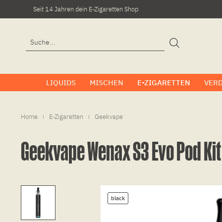
Seit 14 Jahren dein E-Zigaretten Shop
LIQUIDS
MISCHEN
E-ZIGARETTEN
VER
Home
E-Zigaretten
Geekvape
|
|
Geekvape Wenax S3 Evo Pod Kit
black