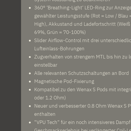
360° ‘Breathing-Light‘ LED-Ring zur Anzeige
gewählter Leistungsstufe (Rot = Low / Blau
High), Akkustand und Ladefortschritt (Weiß
69%, Grün = 70-100%)
Slider Airflow-Control mit drei unterschiedl
Lufteinlass-Bohrungen
Zugverhalten von strengem MTL bis hin zu
einstellbar
Alle relevanten Schutzschaltungen an Bord
Magnetische Pod-Fixierung
Kompatibel zu den Wenax S Pods mit integri
oder 1.2 Ohm)
Neuer und verbesserter 0.8 Ohm Wenax S P
enthalten
“VPU Tech“ für ein noch intensiveres Dampf
Geschmackserlebnis bei verlängerter Coil-