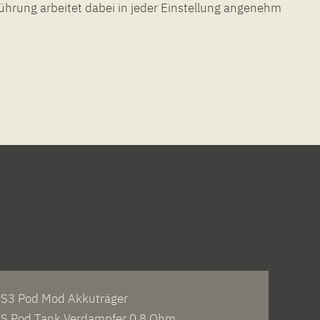
führung arbeitet dabei in jeder Einstellung angenehm
 S3 Pod Mod Akkuträger
 S Pod Tank Verdampfer 0.8 Ohm