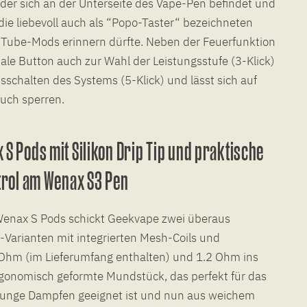
der sich an der Unterseite des Vape-Pen befindet und
die liebevoll auch als “Popo-Taster“ bezeichneten
Tube-Mods erinnern dürfte. Neben der Feuerfunktion
nale Button auch zur Wahl der Leistungsstufe (3-Klick)
schalten des Systems (5-Klick) und lässt sich auf
uch sperren.
S Pods mit Silikon Drip Tip und praktische
trol am Wenax S3 Pen
Wenax S Pods schickt Geekvape zwei überaus
Varianten mit integrierten Mesh-Coils und
Ohm (im Lieferumfang enthalten) und 1.2 Ohm ins
rgonomisch geformte Mundstück, das perfekt für das
unge Dampfen geeignet ist und nun aus weichem