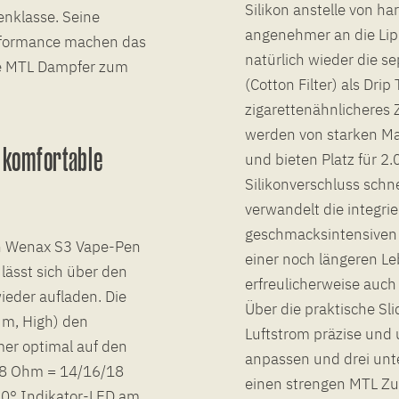
Silikon anstelle von h
enklasse. Seine
angenehmer an die Lip
rformance machen das
natürlich wieder die s
rte MTL Dampfer zum
(Cotton Filter) als Dr
zigarettenähnlicheres 
werden von starken Ma
e komfortable
und bieten Platz für 2.
Silikonverschluss schne
verwandelt die integri
geschmacksintensiven
en Wenax S3 Vape-Pen
einer noch längeren L
lässt sich über den
erfreulicherweise auc
ieder aufladen. Die
Über die praktische Sl
um, High) den
Luftstrom präzise und
er optimal auf den
anpassen und drei unt
.8 Ohm = 14/16/18
einen strengen MTL Zu
60° Indikator-LED am