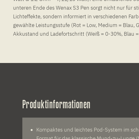
unteren Ende des Wenax S3 Pen sorgt nicht nur für s
Lichteffekte, sondern informiert in verschiedenen Far
gewählte Leistungsstufe (Rot = Low, Medium = Blau, 
Akkustand und Ladefortschritt (Weiß = 0-30%, Blau 
Produktinformationen
Kompaktes und leichtes Pod-System im sch
Format für das klassische Mund-zu-Lunge 