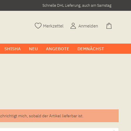
Schnelle DHL Lieferung, auch am Samstag
Merkzettel
Anmelden
SHISHA
NEU
ANGEBOTE
DEMNÄCHST
chrichtigt mich, sobald der Artikel lieferbar ist.