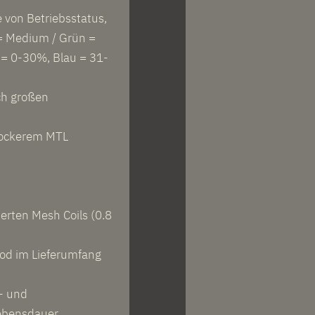
 von Betriebsstatus,
 = Medium / Grün =
 = 0-30%, Blau = 31-
ich großen
 lockerem MTL
erten Mesh Coils (0.8
od im Lieferumfang
- und
Lebensdauer