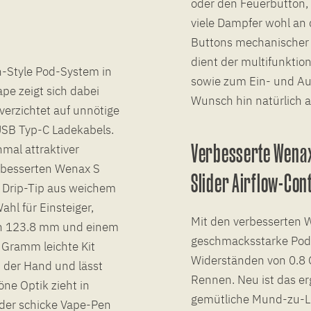
oder den Feuerbutton, 
viele Dampfer wohl an 
Buttons mechanischer 
dient der multifunktio
n-Style Pod-System in
sowie zum Ein- und Aus
ape zeigt sich dabei
Wunsch hin natürlich a
erzichtet auf unnötige
USB Typ-C Ladekabels.
Verbesserte Wenax 
nmal attraktiver
erbesserten Wenax S
Slider Airflow-Con
 Drip-Tip aus weichem
hl für Einsteiger,
Mit den verbesserten 
von 123.8 mm und einem
geschmacksstarke Pod-
 Gramm leichte Kit
Widerständen von 0.8 
 der Hand und lässt
Rennen. Neu ist das e
öne Optik zieht in
gemütliche Mund-zu-L
 der schicke Vape-Pen