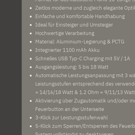
Zeitlos moderne und zugleich elegante Opti
Einfache und komfortable Handhabung
Ideal für Einsteiger und Umsteiger
Hochwertige Verarbeitung
Material: Aluminium-Legierung & PCTG
Integrierter 1100 mAh Akku
Schnelles USB Typ-C Charging mit 5V / 1A
Ausgangsleistung: 5 bis 18 Watt
Automatische Leistungsanpassung mit 3 w
Leistungsstufen entsprechend des verwend
= 14/16/18 Watt & 1.2 Ohm = 9/11/13 Watt
Aktivierung über Zugautomatik und/oder mu
Feuerbutton an der Unterseite
3-Klick zur Leistungsstufenwahl
5-Klick zum Sperren/Entsperren des Feuer
System vollständig zu deaktivieren