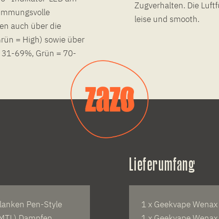
Zugverhalten. Die Luft
timmungsvolle
leise und smooth.
ben auch über die
Grün = High) sowie über
= 31-69%, Grün = 70-
Lieferumfang
lanken Pen-Style
1 x Geekvape Wenax
(MTL) Dampfen
1 x Geekvape Wenax