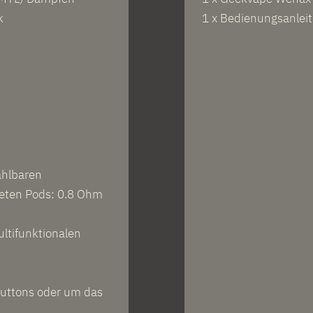
k
1 x Bedienungsanlei
ählbaren
eten Pods: 0.8 Ohm
ltifunktionalen
buttons oder um das