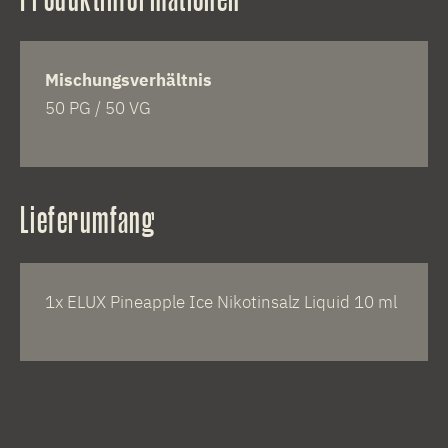
Mischungsverhältnis
50 PG / 50 VG
Lieferumfang
1x ELUX Pineapple Ice Nikotinsalz Liquid 10 ml